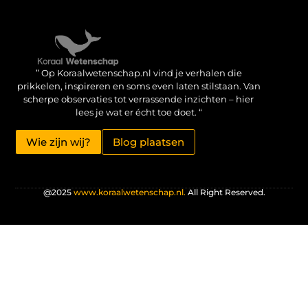
Verdien geld met je website: haal het maximale uit je online aanwezigheid
” Op Koraalwetenschap.nl vind je verhalen die
prikkelen, inspireren en soms even laten stilstaan. Van
scherpe observaties tot verrassende inzichten – hier
lees je wat er écht toe doet. “
Wie zijn wij?
Blog plaatsen
@2025
www.koraalwetenschap.nl.
All Right Reserved.