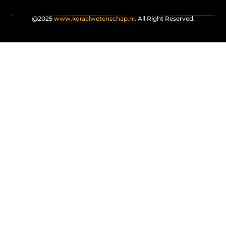
@2025
www.koraalwetenschap.nl.
All Right Reserved.