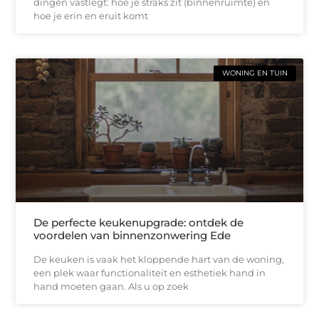
dingen vastlegt: hoe je straks zit (binnenruimte) en
hoe je erin en eruit komt
WONING EN TUIN
De perfecte keukenupgrade: ontdek de
voordelen van binnenzonwering Ede
De keuken is vaak het kloppende hart van de woning,
een plek waar functionaliteit en esthetiek hand in
hand moeten gaan. Als u op zoek