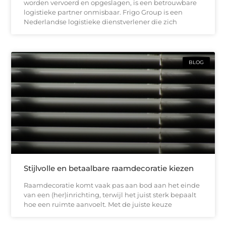
worden vervoerd en opgeslagen, is een betrouwbare
logistieke partner onmisbaar. Frigo Group is een
Nederlandse logistieke dienstverlener die zich
BLOG
Stijlvolle en betaalbare raamdecoratie kiezen
Raamdecoratie komt vaak pas aan bod aan het einde
van een (her)inrichting, terwijl het juist sterk bepaalt
hoe een ruimte aanvoelt. Met de juiste keuze