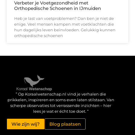
Verbeter je Voetgezondheid met
Orthopedische Schoenen in IJmuiden
Heb je last van voetproblemen? Dan ben je niet de
enige. Veel mensen kampen met voetklachten die
hun dagelijks leven beïnvloeden. Gelukkig kunnen
orthopedische schoenen
Verdien geld met je website: haal het maximale uit je online aanwezigheid
” Op Koraalwetenschap.nl vind je verhalen die
prikkelen, inspireren en soms even laten stilstaan. Van
scherpe observaties tot verrassende inzichten – hier
lees je wat er écht toe doet. “
Wie zijn wij?
Blog plaatsen