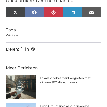
Goed artikel? Deel hem dan op:
X
Facebook
Pinterest
LinkedIn
Email
(Twitter)
Tags:
Winkelen
Delen:
Meer Berichten
Lokale vindbaarheid vergroten met
slimme SEO die echt werkt
Frigo Group: specialist in gekoelde