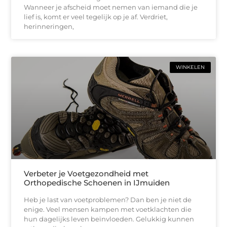
Wanneer je afscheid moet nemen van iemand die je
lief is, komt er veel tegelijk op je af. Verdriet,
herinneringen,
WINKELEN
Verbeter je Voetgezondheid met
Orthopedische Schoenen in IJmuiden
Heb je last van voetproblemen? Dan ben je niet de
enige. Veel mensen kampen met voetklachten die
hun dagelijks leven beïnvloeden. Gelukkig kunnen