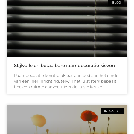
BLOG
Stijlvolle en betaalbare raamdecoratie kiezen
Raamdecoratie komt vaak pas aan bod aan het einde
van een (her)inrichting, terwijl het juist sterk bepaalt
hoe een ruimte aanvoelt. Met de juiste keuze
INDUSTRIE