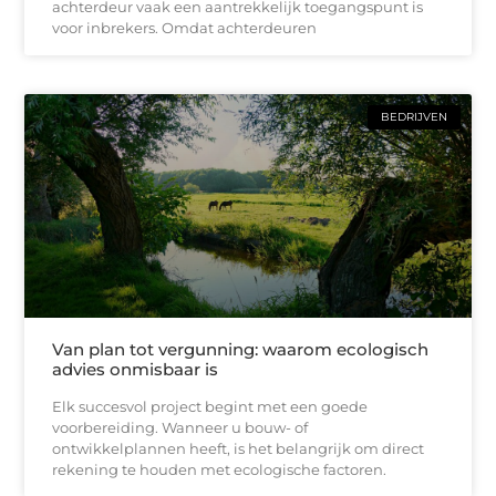
achterdeur vaak een aantrekkelijk toegangspunt is
voor inbrekers. Omdat achterdeuren
BEDRIJVEN
Van plan tot vergunning: waarom ecologisch
advies onmisbaar is
Elk succesvol project begint met een goede
voorbereiding. Wanneer u bouw- of
ontwikkelplannen heeft, is het belangrijk om direct
rekening te houden met ecologische factoren.