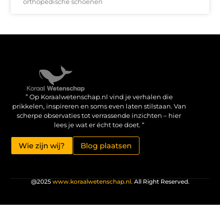
orthopedische schoenen
Verdien geld met je website: haal het maximale uit je online aanwezigheid
” Op Koraalwetenschap.nl vind je verhalen die
prikkelen, inspireren en soms even laten stilstaan. Van
scherpe observaties tot verrassende inzichten – hier
lees je wat er écht toe doet. “
Wie zijn wij?
Blog plaatsen
@2025
www.koraalwetenschap.nl.
All Right Reserved.