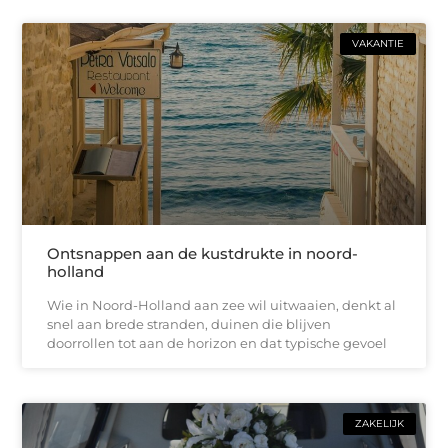
VAKANTIE
Ontsnappen aan de kustdrukte in noord-
holland
Wie in Noord-Holland aan zee wil uitwaaien, denkt al
snel aan brede stranden, duinen die blijven
doorrollen tot aan de horizon en dat typische gevoel
ZAKELIJK