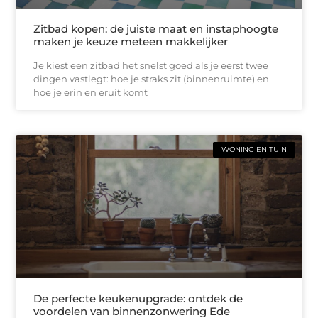
Zitbad kopen: de juiste maat en instaphoogte
maken je keuze meteen makkelijker
Je kiest een zitbad het snelst goed als je eerst twee
dingen vastlegt: hoe je straks zit (binnenruimte) en
hoe je erin en eruit komt
WONING EN TUIN
De perfecte keukenupgrade: ontdek de
voordelen van binnenzonwering Ede