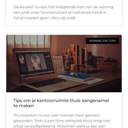
De keuken is vaak het kloppende hart van de woning,
een plek waar functionaliteit en esthetiek hand in
hand moeten gaan. Als u op zoek
WONING EN TUIN
Tips om je kantoorruimte thuis aangenamer
te maken
Thuiswerken is voor veel mensen heel gewoon
geworden. Toch is een fijne werkplek thuis lang niet
altijd vanzelfsprekend. Misschien werk je aan een