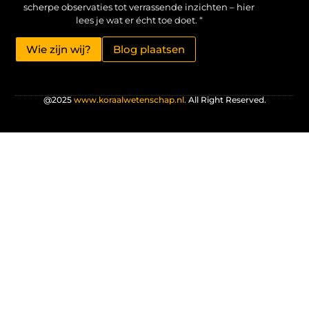
scherpe observaties tot verrassende inzichten – hier
lees je wat er écht toe doet. “
Wie zijn wij?
Blog plaatsen
@2025
www.koraalwetenschap.nl.
All Right Reserved.