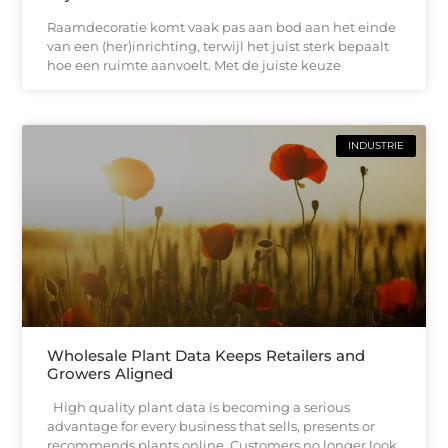
Raamdecoratie komt vaak pas aan bod aan het einde
van een (her)inrichting, terwijl het juist sterk bepaalt
hoe een ruimte aanvoelt. Met de juiste keuze
INDUSTRIE
Wholesale Plant Data Keeps Retailers and
Growers Aligned
High quality plant data is becoming a serious
advantage for every business that sells, presents or
recommends plants online. Customers no longer look