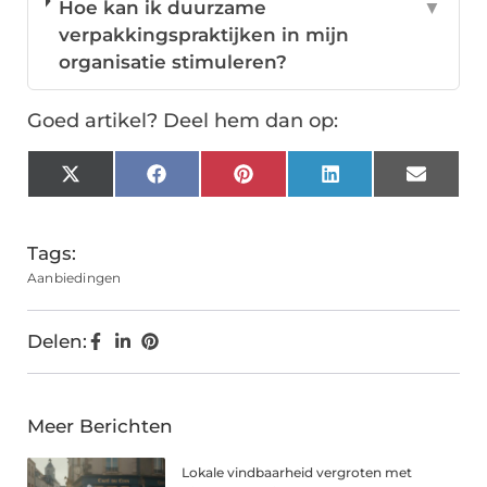
Hoe kan ik duurzame
▼
verpakkingspraktijken in mijn
organisatie stimuleren?
Goed artikel? Deel hem dan op:
X
Facebook
Pinterest
LinkedIn
Email
(Twitter)
Tags:
Aanbiedingen
Delen:
Meer Berichten
Lokale vindbaarheid vergroten met