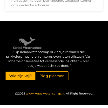
hun dagelijks leven beïnvloeden. Gelukkig kunnen
orthopedische schoenen
Verdien geld met je website: haal het maximale uit je online aanwezigheid
” Op Koraalwetenschap.nl vind je verhalen die
prikkelen, inspireren en soms even laten stilstaan. Van
scherpe observaties tot verrassende inzichten – hier
lees je wat er écht toe doet. “
Wie zijn wij?
Blog plaatsen
@2025
www.koraalwetenschap.nl.
All Right Reserved.