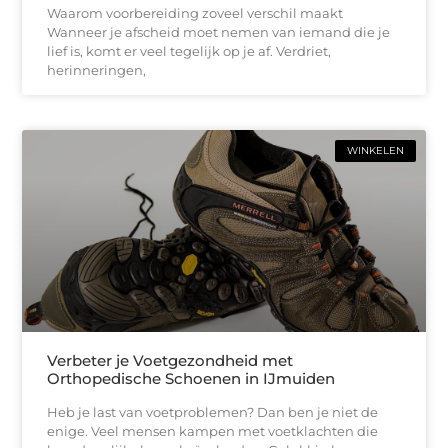
Waarom voorbereiding zoveel verschil maakt
Wanneer je afscheid moet nemen van iemand die je
lief is, komt er veel tegelijk op je af. Verdriet,
herinneringen,
WINKELEN
Verbeter je Voetgezondheid met
Orthopedische Schoenen in IJmuiden
Heb je last van voetproblemen? Dan ben je niet de
enige. Veel mensen kampen met voetklachten die