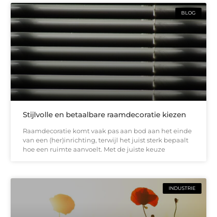
BLOG
Stijlvolle en betaalbare raamdecoratie kiezen
Raamdecoratie komt vaak pas aan bod aan het einde
van een (her)inrichting, terwijl het juist sterk bepaalt
hoe een ruimte aanvoelt. Met de juiste keuze
INDUSTRIE