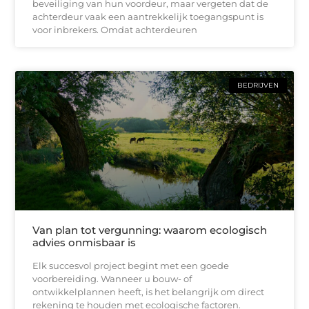
beveiliging van hun voordeur, maar vergeten dat de
achterdeur vaak een aantrekkelijk toegangspunt is
voor inbrekers. Omdat achterdeuren
BEDRIJVEN
Van plan tot vergunning: waarom ecologisch
advies onmisbaar is
Elk succesvol project begint met een goede
voorbereiding. Wanneer u bouw- of
ontwikkelplannen heeft, is het belangrijk om direct
rekening te houden met ecologische factoren.