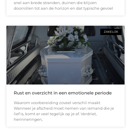
snel aan brede stranden, duinen die blijven
doorrollen tot aan de horizon en dat typische gevoel
ZAKELIJK
Rust en overzicht in een emotionele periode
Waarom voorbereiding zoveel verschil maakt
Wanneer je afscheid moet nemen van iemand die je
lief is, komt er veel tegelijk op je af. Verdriet,
herinneringen,