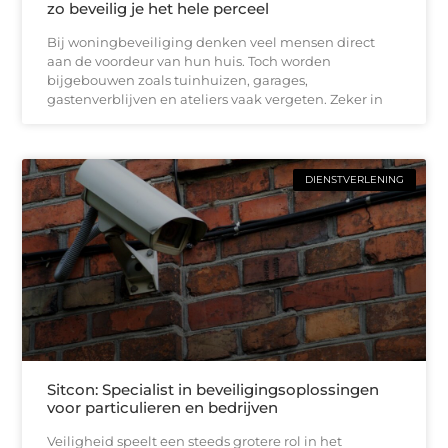
zo beveilig je het hele perceel
Bij woningbeveiliging denken veel mensen direct
aan de voordeur van hun huis. Toch worden
bijgebouwen zoals tuinhuizen, garages,
gastenverblijven en ateliers vaak vergeten. Zeker in
DIENSTVERLENING
Sitcon: Specialist in beveiligingsoplossingen
voor particulieren en bedrijven
Veiligheid speelt een steeds grotere rol in het