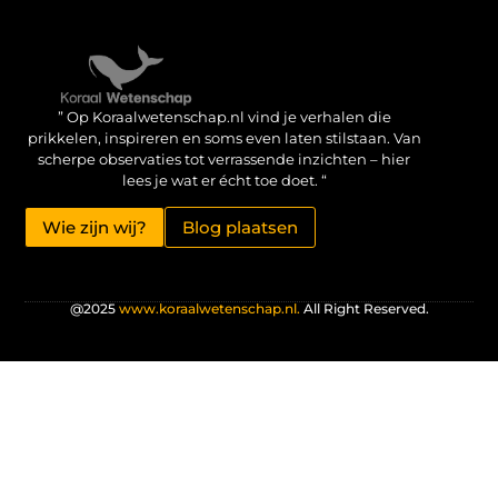
Verdien geld met je website: haal het maximale uit je online aanwezigheid
” Op Koraalwetenschap.nl vind je verhalen die
prikkelen, inspireren en soms even laten stilstaan. Van
scherpe observaties tot verrassende inzichten – hier
lees je wat er écht toe doet. “
Wie zijn wij?
Blog plaatsen
@2025
www.koraalwetenschap.nl.
All Right Reserved.