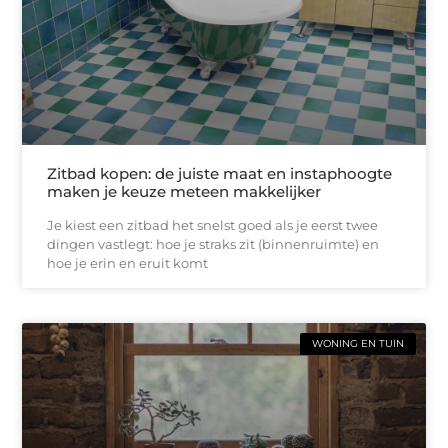
Zitbad kopen: de juiste maat en instaphoogte
maken je keuze meteen makkelijker
Je kiest een zitbad het snelst goed als je eerst twee
dingen vastlegt: hoe je straks zit (binnenruimte) en
hoe je erin en eruit komt
WONING EN TUIN