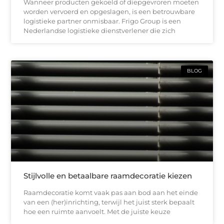
Wanneer producten gekoeld of diepgevroren moeten
worden vervoerd en opgeslagen, is een betrouwbare
logistieke partner onmisbaar. Frigo Group is een
Nederlandse logistieke dienstverlener die zich
BLOG
Stijlvolle en betaalbare raamdecoratie kiezen
Raamdecoratie komt vaak pas aan bod aan het einde
van een (her)inrichting, terwijl het juist sterk bepaalt
hoe een ruimte aanvoelt. Met de juiste keuze