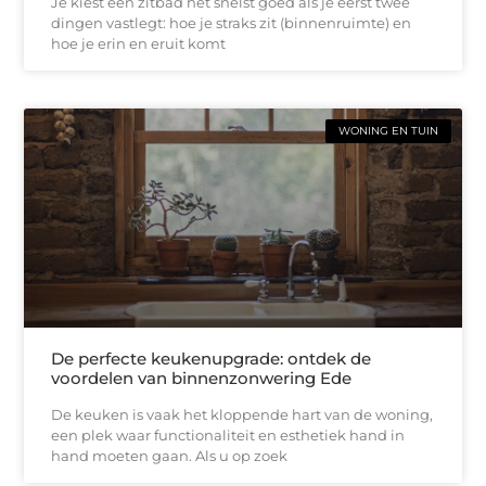
Je kiest een zitbad het snelst goed als je eerst twee
dingen vastlegt: hoe je straks zit (binnenruimte) en
hoe je erin en eruit komt
WONING EN TUIN
De perfecte keukenupgrade: ontdek de
voordelen van binnenzonwering Ede
De keuken is vaak het kloppende hart van de woning,
een plek waar functionaliteit en esthetiek hand in
hand moeten gaan. Als u op zoek