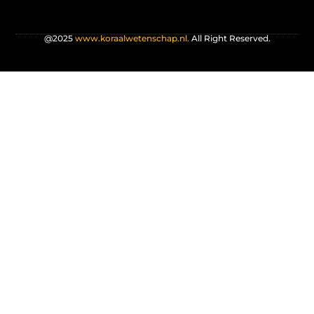
@2025
www.koraalwetenschap.nl.
All Right Reserved.