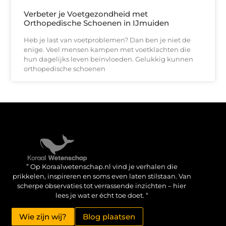
Verbeter je Voetgezondheid met
Orthopedische Schoenen in IJmuiden
Heb je last van voetproblemen? Dan ben je niet de
enige. Veel mensen kampen met voetklachten die
hun dagelijks leven beïnvloeden. Gelukkig kunnen
orthopedische schoenen
Verdien geld met je website: haal het maximale uit je online aanwezigheid
” Op Koraalwetenschap.nl vind je verhalen die
prikkelen, inspireren en soms even laten stilstaan. Van
scherpe observaties tot verrassende inzichten – hier
lees je wat er écht toe doet. “
Wie zijn wij?
Blog plaatsen