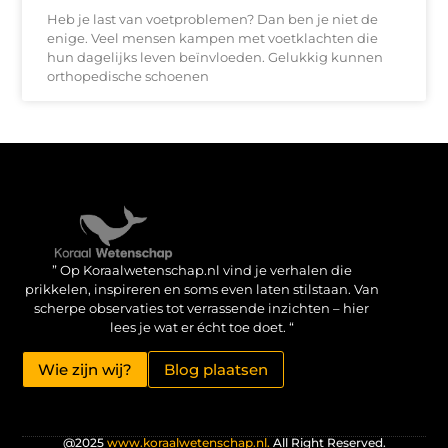
Heb je last van voetproblemen? Dan ben je niet de
enige. Veel mensen kampen met voetklachten die
hun dagelijks leven beïnvloeden. Gelukkig kunnen
orthopedische schoenen
Verdien geld met je website: haal het maximale uit je online aanwezigheid
” Op Koraalwetenschap.nl vind je verhalen die
prikkelen, inspireren en soms even laten stilstaan. Van
scherpe observaties tot verrassende inzichten – hier
lees je wat er écht toe doet. “
Wie zijn wij?
Blog plaatsen
@2025
www.koraalwetenschap.nl.
All Right Reserved.