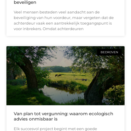
beveiligen
Veel mensen besteden veel aandacht aan de
beveiliging van hun voordeur, maar vergeten dat de
achterdeur vaak een aantrekkelijk toegangspunt is
voor inbrekers. Omdat achterdeuren
BEDRIJVEN
Van plan tot vergunning: waarom ecologisch
advies onmisbaar is
Elk succesvol project begint met een goede