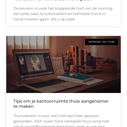
De keuken is vaak het kloppende hart van de woning,
een plek waar functionaliteit en esthetiek hand in
hand moeten gaan. Als u op zoek
WONING EN TUIN
Tips om je kantoorruimte thuis aangenamer
te maken
Thuiswerken is voor veel mensen heel gewoon
geworden. Toch is een fijne werkplek thuis lang niet
altijd vanzelfsprekend. Misschien werk je aan een