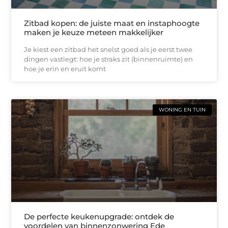
Zitbad kopen: de juiste maat en instaphoogte
maken je keuze meteen makkelijker
Je kiest een zitbad het snelst goed als je eerst twee
dingen vastlegt: hoe je straks zit (binnenruimte) en
hoe je erin en eruit komt
WONING EN TUIN
De perfecte keukenupgrade: ontdek de
voordelen van binnenzonwering Ede