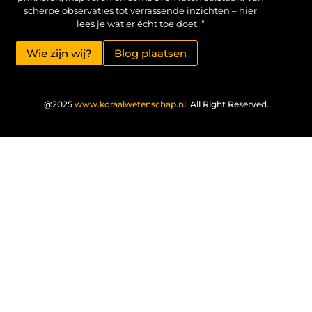
scherpe observaties tot verrassende inzichten – hier
lees je wat er écht toe doet. “
Wie zijn wij?
Blog plaatsen
@2025
www.koraalwetenschap.nl.
All Right Reserved.