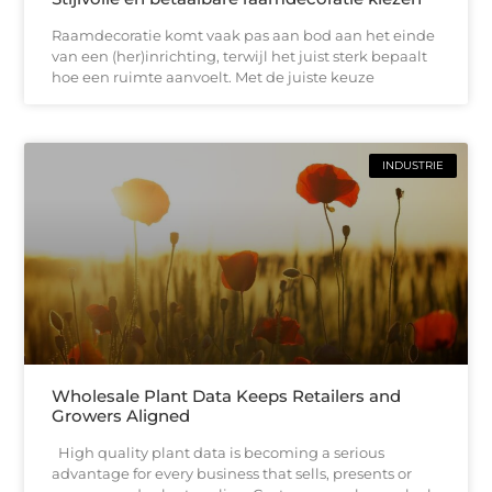
Raamdecoratie komt vaak pas aan bod aan het einde
van een (her)inrichting, terwijl het juist sterk bepaalt
hoe een ruimte aanvoelt. Met de juiste keuze
INDUSTRIE
Wholesale Plant Data Keeps Retailers and
Growers Aligned
High quality plant data is becoming a serious
advantage for every business that sells, presents or