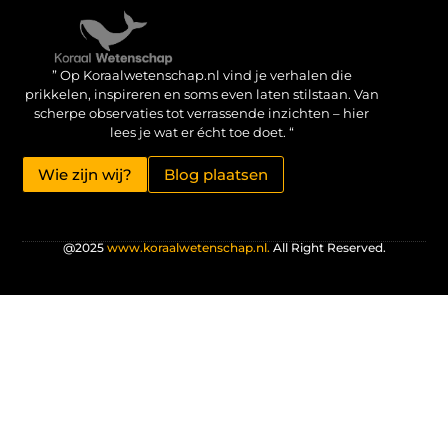
Verdien geld met je website: haal het maximale uit je online aanwezigheid
” Op Koraalwetenschap.nl vind je verhalen die
prikkelen, inspireren en soms even laten stilstaan. Van
scherpe observaties tot verrassende inzichten – hier
lees je wat er écht toe doet. “
Wie zijn wij?
Blog plaatsen
@2025
www.koraalwetenschap.nl.
All Right Reserved.