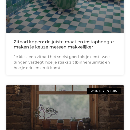
Zitbad kopen: de juiste maat en instaphoogte
maken je keuze meteen makkelijker
Je kiest een zitbad het snelst goed als je eerst twee
dingen vastlegt: hoe je straks zit (binnenruimte) en
hoe je erin en eruit komt
WONING EN TUIN