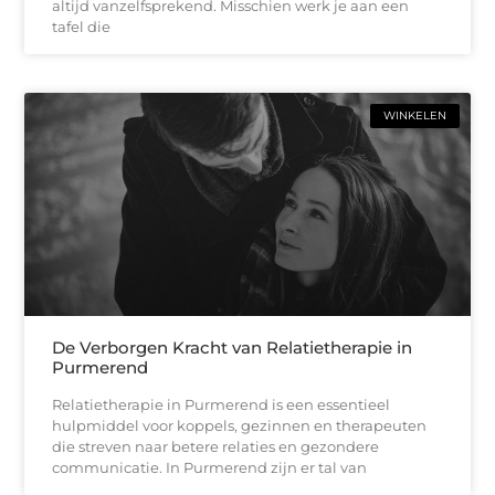
altijd vanzelfsprekend. Misschien werk je aan een
tafel die
WINKELEN
De Verborgen Kracht van Relatietherapie in
Purmerend
Relatietherapie in Purmerend is een essentieel
hulpmiddel voor koppels, gezinnen en therapeuten
die streven naar betere relaties en gezondere
communicatie. In Purmerend zijn er tal van