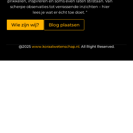
prikkelen, inspireren en soms even laten stilstaan. Van
scherpe observaties tot verrassende inzichten – hier
lees je wat er écht toe doet. “
Wie zijn wij?
Blog plaatsen
@2025
www.koraalwetenschap.nl.
All Right Reserved.