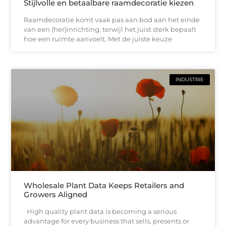
Stijlvolle en betaalbare raamdecoratie kiezen
Raamdecoratie komt vaak pas aan bod aan het einde
van een (her)inrichting, terwijl het juist sterk bepaalt
hoe een ruimte aanvoelt. Met de juiste keuze
INDUSTRIE
Wholesale Plant Data Keeps Retailers and
Growers Aligned
High quality plant data is becoming a serious
advantage for every business that sells, presents or