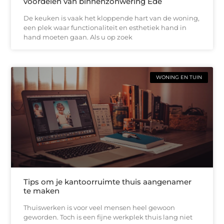
voordelen van binnenzonwering Ede
De keuken is vaak het kloppende hart van de woning,
een plek waar functionaliteit en esthetiek hand in
hand moeten gaan. Als u op zoek
WONING EN TUIN
Tips om je kantoorruimte thuis aangenamer
te maken
Thuiswerken is voor veel mensen heel gewoon
geworden. Toch is een fijne werkplek thuis lang niet