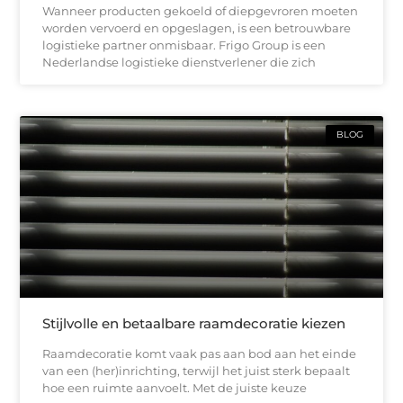
Wanneer producten gekoeld of diepgevroren moeten
worden vervoerd en opgeslagen, is een betrouwbare
logistieke partner onmisbaar. Frigo Group is een
Nederlandse logistieke dienstverlener die zich
BLOG
Stijlvolle en betaalbare raamdecoratie kiezen
Raamdecoratie komt vaak pas aan bod aan het einde
van een (her)inrichting, terwijl het juist sterk bepaalt
hoe een ruimte aanvoelt. Met de juiste keuze