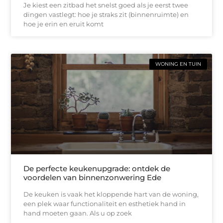
Je kiest een zitbad het snelst goed als je eerst twee
dingen vastlegt: hoe je straks zit (binnenruimte) en
hoe je erin en eruit komt
WONING EN TUIN
De perfecte keukenupgrade: ontdek de
voordelen van binnenzonwering Ede
De keuken is vaak het kloppende hart van de woning,
een plek waar functionaliteit en esthetiek hand in
hand moeten gaan. Als u op zoek