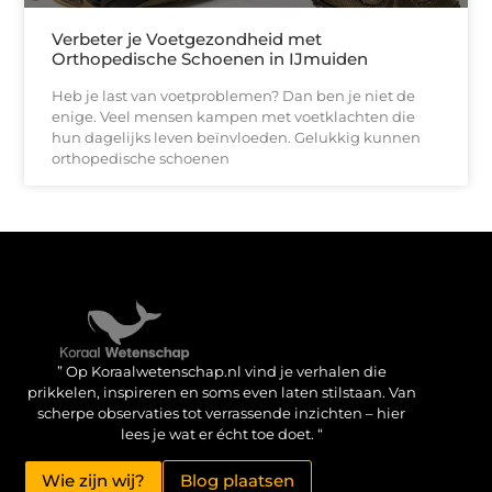
Verbeter je Voetgezondheid met
Orthopedische Schoenen in IJmuiden
Heb je last van voetproblemen? Dan ben je niet de
enige. Veel mensen kampen met voetklachten die
hun dagelijks leven beïnvloeden. Gelukkig kunnen
orthopedische schoenen
Verdien geld met je website: haal het maximale uit je online aanwezigheid
” Op Koraalwetenschap.nl vind je verhalen die
prikkelen, inspireren en soms even laten stilstaan. Van
scherpe observaties tot verrassende inzichten – hier
lees je wat er écht toe doet. “
Wie zijn wij?
Blog plaatsen