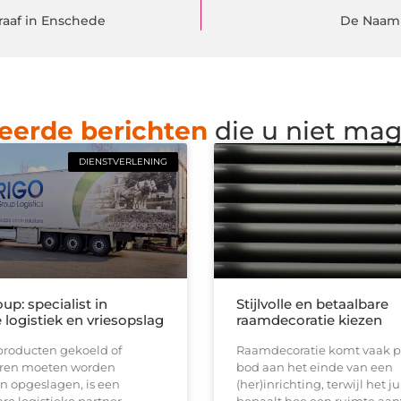
raaf in Enschede
De Naamb
eerde berichten
die u niet ma
DIENSTVERLENING
up: specialist in
Stijlvolle en betaalbare
logistiek en vriesopslag
raamdecoratie kiezen
roducten gekoeld of
Raamdecoratie komt vaak p
ren moeten worden
bod aan het einde van een
n opgeslagen, is een
(her)inrichting, terwijl het ju
e logistieke partner
bepaalt hoe een ruimte aan