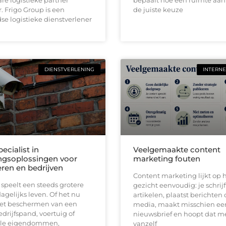
 Frigo Group is een
de juiste keuze
e logistieke dienstverlener
DIENSTVERLENING
INTERNE
pecialist in
Veelgemaakte content
ingsoplossingen voor
marketing fouten
eren en bedrijven
Content marketing lijkt op h
 speelt een steeds grotere
gezicht eenvoudig: je schrijf
dagelijks leven. Of het nu
artikelen, plaatst berichten 
et beschermen van een
media, maakt misschien ee
drijfspand, voertuig of
nieuwsbrief en hoopt dat 
lle eigendommen,
vanzelf