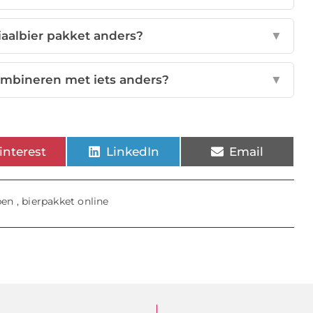
aalbier pakket anders?
▼
ombineren met iets anders?
▼
interest
LinkedIn
Email
pen
,
bierpakket online