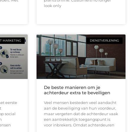
look only
T MARKETING
DIENSTVERLENING
De beste manieren om je
achterdeur extra te beveiligen
et eerste
Veel mensen besteden veel aandacht
t
aan de beveiliging van hun voordeur,
op social
maar vergeten dat de achterdeur vaak
n
een aantrekkelijk toegangspunt is
mensen
voor inbrekers. Omdat achterdeuren