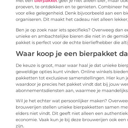
Met een
bierpakket
geef je niet alleen bier, maar ook
proeven, te ontdekken en te genieten. Combineer he
voor elke gelegenheid. Denk bijvoorbeeld aan een bi
organiseren. Dit maakt het cadeau niet alleen lekke
Ben je op zoek naar iets specifieks? Overweeg dan 
unieke en ambachtelijke bieren die niet in de gemid
pakket is perfect voor de echte bierliefhebber die a
Waar koop je een bierpakket d
De keuze is groot, maar waar haal je dat unieke bier
geweldige opties kunt vinden. Online winkels biede
pakketten tot exclusieve samenstellingen. Hier kun je e
waardoor je precies het pakket vindt dat bij jouw
abonnementsdiensten aan, waarmee je maandelijks 
Wil je het echter wat persoonlijker maken? Overwee
brouwerijen stellen unieke bierpakketten samen met h
elders niet vindt. Dit geeft niet alleen een authenti
economie. Vaak kun je bij deze brouwerijen ook een 
zijn.