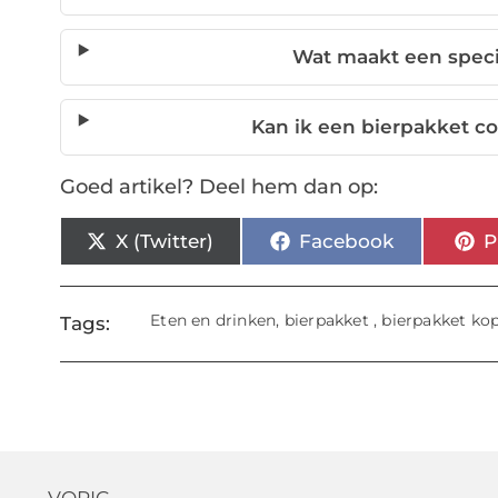
Wat maakt een speci
Kan ik een bierpakket c
Goed artikel? Deel hem dan op:
X (Twitter)
Facebook
P
Eten en drinken
,
bierpakket
,
bierpakket ko
Tags: