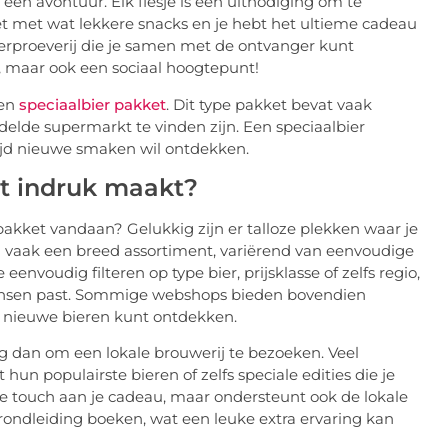
 een avontuur. Elk flesje is een uitnodiging om te
t met wat lekkere snacks en je hebt het ultieme cadeau
erproeverij die je samen met de ontvanger kunt
r, maar ook een sociaal hoogtepunt!
een
speciaalbier pakket
. Dit type pakket bevat vaak
delde supermarkt te vinden zijn. Een speciaalbier
ltijd nieuwe smaken wil ontdekken.
at indruk maakt?
pakket vandaan? Gelukkig zijn er talloze plekken waar je
n vaak een breed assortiment, variërend van eenvoudige
envoudig filteren op type bier, prijsklasse of zelfs regio,
 wensen past. Sommige webshops bieden bovendien
nieuwe bieren kunt ontdekken.
g dan om een lokale brouwerij te bezoeken. Veel
un populairste bieren of zelfs speciale edities die je
eke touch aan je cadeau, maar ondersteunt ook de lokale
rondleiding boeken, wat een leuke extra ervaring kan