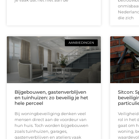
onmisbaar.
Nederlands
die zich
AANBIEDINGEN
Bijgebouwen, gastenverblijven
Sitcon: S
en tuinhuizen: zo beveilig je het
beveilig
hele perceel
particuli
Bij woningbeveiliging denken veel
Veiligheid
mensen direct aan de voordeur van
rol in het 
hun huis. Toch worden bijgebouwen
gaat om h
zoals tuinhuizen, garages,
woning, be
gastenverblijven en ateliers vaak
waardevo