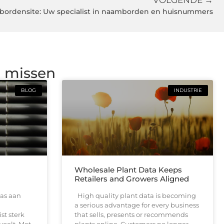
VOLGENDE →
ordensite: Uw specialist in naamborden en huisnummers
g missen
BLOG
INDUSTRIE
Wholesale Plant Data Keeps
Retailers and Growers Aligned
as aan
High quality plant data is becoming
a serious advantage for every business
ist sterk
that sells, presents or recommends
voelt. Met
plants online. Customers no longer