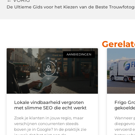
← VORIG
De Ultieme Gids voor het Kiezen van de Beste Trouwfotog
Gerelat
AANBIEDINGEN
Lokale vindbaarheid vergroten
Frigo Gro
met slimme SEO die echt werkt
gekoelde 
Zoek je klanten in jouw regio, maar
Wanneer p
verschijnen concurrenten steeds
diepgevro
boven je in Google? In de praktijk zie
vervoerd e
je vaak dat het niet aan de
betrouwbar