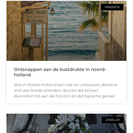
VAKANTIE
Ontsnappen aan de kustdrukte in noord-
holland
Wie in Noord-Holland aan zee wil uitwaaien, denkt al
snel aan brede stranden, duinen die blijven
doorrollen tot aan de horizon en dat typische gevoel
ZAKELIJK