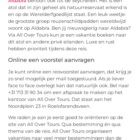
Aldabra
behoort ook tot de Seychellen. Het is een
atol dat in zijn geheel als natuurreservaat erkend is
en op de Werelderfgoedlijst staat. Een leuk weetje:
de grootste groep reuzenschildpadden wereldwijd
woont op Aldabra. Ben jij nieuwsgierig naar Aldabra?
Via All Over Tours kun je een vakantie boeken naar
dit atol en andere privé eilanden. Luxe en rust
hebben prioriteit tijdens deze reis.
Online een voorstel aanvragen
Je kunt online een reisvoorstel aanvragen, dat krijg je
zo snel mogelijk per mail toegestuurd. Als je liever
face to face overlegt kan dat natuurlijk ook. Bel naar
+31 713 31 90 34 om een afspraak te maken op het
kantoor van All Over Tours. Dat staat aan het
Noordplein 23 in Roelofarendsveen.
We raden je aan je eerst goed te oriënteren op de
site van All Over Tours. Qua bestemming én qua
thema van de reis. All Over Tours organiseert
vakanties naar veel meer bestemmingen dan de