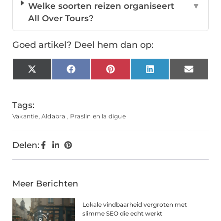
Welke soorten reizen organiseert
▼
All Over Tours?
Goed artikel? Deel hem dan op:
X
Facebook
Pinterest
LinkedIn
Email
(Twitter)
Tags:
Vakantie
,
Aldabra
,
Praslin en la digue
Delen:
Meer Berichten
Lokale vindbaarheid vergroten met
slimme SEO die echt werkt