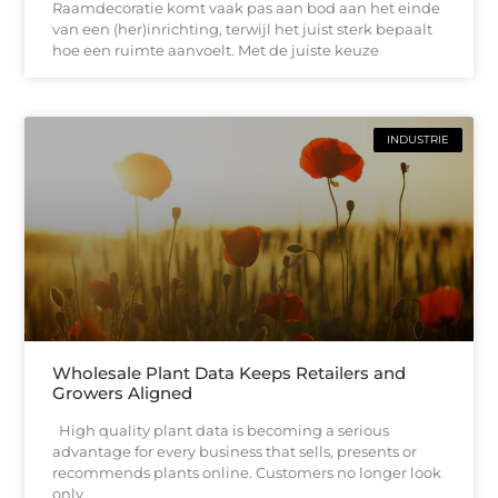
Raamdecoratie komt vaak pas aan bod aan het einde
van een (her)inrichting, terwijl het juist sterk bepaalt
hoe een ruimte aanvoelt. Met de juiste keuze
INDUSTRIE
Wholesale Plant Data Keeps Retailers and
Growers Aligned
High quality plant data is becoming a serious
advantage for every business that sells, presents or
recommends plants online. Customers no longer look
only