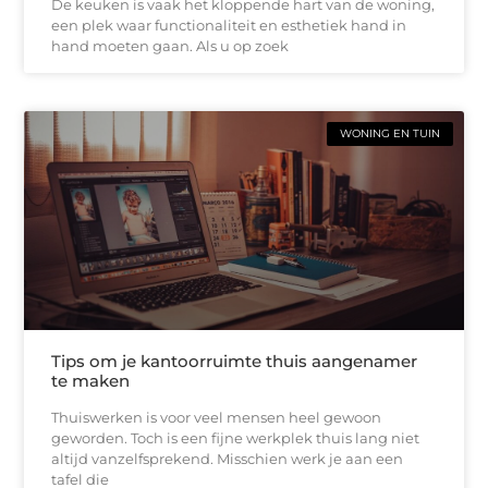
De keuken is vaak het kloppende hart van de woning,
een plek waar functionaliteit en esthetiek hand in
hand moeten gaan. Als u op zoek
WONING EN TUIN
Tips om je kantoorruimte thuis aangenamer
te maken
Thuiswerken is voor veel mensen heel gewoon
geworden. Toch is een fijne werkplek thuis lang niet
altijd vanzelfsprekend. Misschien werk je aan een
tafel die