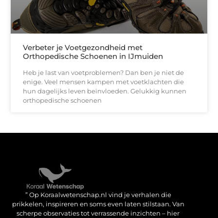
Verbeter je Voetgezondheid met
Orthopedische Schoenen in IJmuiden
Heb je last van voetproblemen? Dan ben je niet de
enige. Veel mensen kampen met voetklachten die
hun dagelijks leven beïnvloeden. Gelukkig kunnen
orthopedische schoenen
Verdien geld met je website: haal het maximale uit je online aanwezigheid
” Op Koraalwetenschap.nl vind je verhalen die
prikkelen, inspireren en soms even laten stilstaan. Van
scherpe observaties tot verrassende inzichten – hier