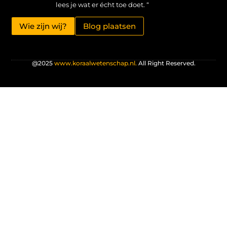
lees je wat er écht toe doet. “
Wie zijn wij?
Blog plaatsen
@2025
www.koraalwetenschap.nl.
All Right Reserved.