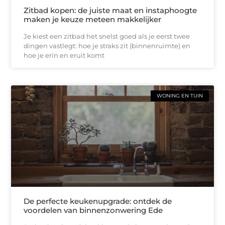
Zitbad kopen: de juiste maat en instaphoogte
maken je keuze meteen makkelijker
Je kiest een zitbad het snelst goed als je eerst twee
dingen vastlegt: hoe je straks zit (binnenruimte) en
hoe je erin en eruit komt
WONING EN TUIN
De perfecte keukenupgrade: ontdek de
voordelen van binnenzonwering Ede