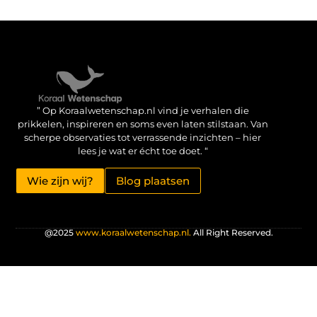
Verdien geld met je website: haal het maximale uit je online aanwezigheid
” Op Koraalwetenschap.nl vind je verhalen die
prikkelen, inspireren en soms even laten stilstaan. Van
scherpe observaties tot verrassende inzichten – hier
lees je wat er écht toe doet. “
Wie zijn wij?
Blog plaatsen
@2025
www.koraalwetenschap.nl.
All Right Reserved.