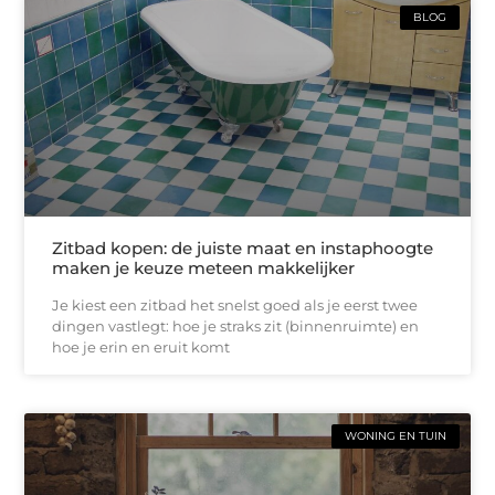
BLOG
Zitbad kopen: de juiste maat en instaphoogte
maken je keuze meteen makkelijker
Je kiest een zitbad het snelst goed als je eerst twee
dingen vastlegt: hoe je straks zit (binnenruimte) en
hoe je erin en eruit komt
WONING EN TUIN