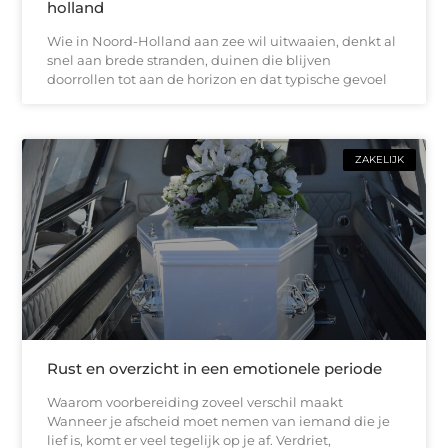
holland
Wie in Noord-Holland aan zee wil uitwaaien, denkt al
snel aan brede stranden, duinen die blijven
doorrollen tot aan de horizon en dat typische gevoel
ZAKELIJK
Rust en overzicht in een emotionele periode
Waarom voorbereiding zoveel verschil maakt
Wanneer je afscheid moet nemen van iemand die je
lief is, komt er veel tegelijk op je af. Verdriet,