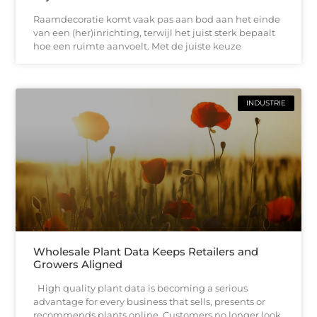
Raamdecoratie komt vaak pas aan bod aan het einde
van een (her)inrichting, terwijl het juist sterk bepaalt
hoe een ruimte aanvoelt. Met de juiste keuze
INDUSTRIE
Wholesale Plant Data Keeps Retailers and
Growers Aligned
High quality plant data is becoming a serious
advantage for every business that sells, presents or
recommends plants online. Customers no longer look