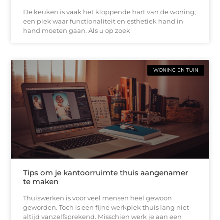
De keuken is vaak het kloppende hart van de woning,
een plek waar functionaliteit en esthetiek hand in
hand moeten gaan. Als u op zoek
WONING EN TUIN
Tips om je kantoorruimte thuis aangenamer
te maken
Thuiswerken is voor veel mensen heel gewoon
geworden. Toch is een fijne werkplek thuis lang niet
altijd vanzelfsprekend. Misschien werk je aan een