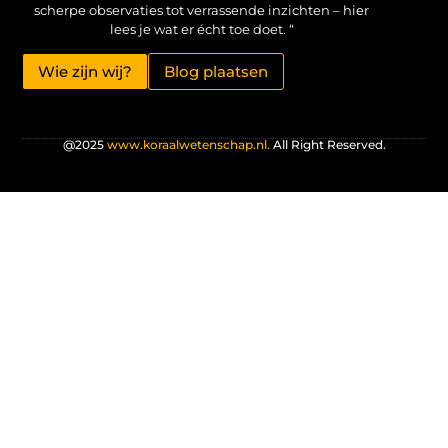
scherpe observaties tot verrassende inzichten – hier
lees je wat er écht toe doet. “
Wie zijn wij?
Blog plaatsen
@2025
www.koraalwetenschap.nl.
All Right Reserved.