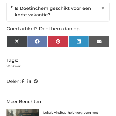
Is Doetinchem geschikt voor een
▼
korte vakantie?
Goed artikel? Deel hem dan op:
X
Facebook
Pinterest
LinkedIn
Email
(Twitter)
Tags:
Winkelen
Delen:
Meer Berichten
Lokale vindbaarheid vergroten met