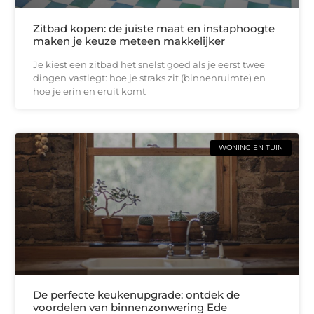
Zitbad kopen: de juiste maat en instaphoogte
maken je keuze meteen makkelijker
Je kiest een zitbad het snelst goed als je eerst twee
dingen vastlegt: hoe je straks zit (binnenruimte) en
hoe je erin en eruit komt
WONING EN TUIN
De perfecte keukenupgrade: ontdek de
voordelen van binnenzonwering Ede