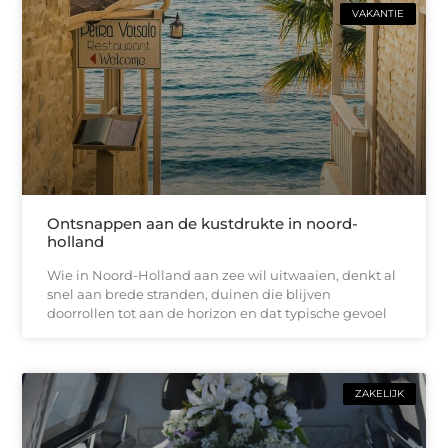
VAKANTIE
Ontsnappen aan de kustdrukte in noord-
holland
Wie in Noord-Holland aan zee wil uitwaaien, denkt al
snel aan brede stranden, duinen die blijven
doorrollen tot aan de horizon en dat typische gevoel
ZAKELIJK