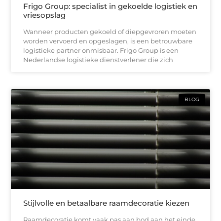
Frigo Group: specialist in gekoelde logistiek en
vriesopslag
Wanneer producten gekoeld of diepgevroren moeten
worden vervoerd en opgeslagen, is een betrouwbare
logistieke partner onmisbaar. Frigo Group is een
Nederlandse logistieke dienstverlener die zich
BLOG
Stijlvolle en betaalbare raamdecoratie kiezen
Raamdecoratie komt vaak pas aan bod aan het einde