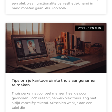
een plek waar functionaliteit en esthetiek hand in
hand moeten gaan. Als u op zoek
WONING EN TUIN
Tips om je kantoorruimte thuis aangenamer
te maken
Thuiswerken is voor veel mensen heel gewoon
geworden. Toch is een fijne werkplek thuis lang niet
altijd vanzelfsprekend. Misschien werk je aan een
tafel die