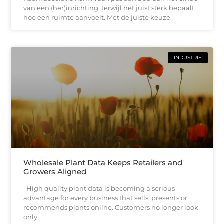
van een (her)inrichting, terwijl het juist sterk bepaalt
hoe een ruimte aanvoelt. Met de juiste keuze
INDUSTRIE
Wholesale Plant Data Keeps Retailers and
Growers Aligned
High quality plant data is becoming a serious
advantage for every business that sells, presents or
recommends plants online. Customers no longer look
only