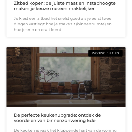
Zitbad kopen: de juiste maat en instaphoogte
maken je keuze meteen makkelijker
Je kiest een zitbad het snelst goed als je eerst twee
dingen vastlegt: hoe je straks zit (binnenruimte) en
hoe je erin en eruit komt
WONING EN TUIN
De perfecte keukenupgrade: ontdek de
voordelen van binnenzonwering Ede
De keuken is vaak het kloppende hart van de woning,