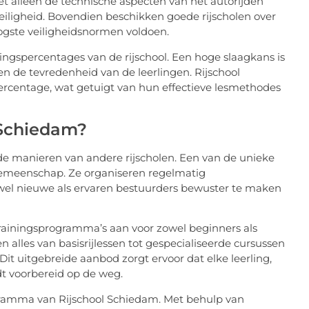
iet alleen de technische aspecten van het autorijden
veiligheid. Bovendien beschikken goede rijscholen over
ogste veiligheidsnormen voldoen.
gingspercentages van de rijschool. Een hoge slaagkans is
 en de tevredenheid van de leerlingen. Rijschool
centage, wat getuigt van hun effectieve lesmethodes
 Schiedam?
de manieren van andere rijscholen. Een van de unieke
 gemeenschap. Ze organiseren regelmatig
el nieuwe als ervaren bestuurders bewuster te maken
rainingsprogramma’s aan voor zowel beginners als
lles van basisrijlessen tot gespecialiseerde cursussen
Dit uitgebreide aanbod zorgt ervoor dat elke leerling,
dt voorbereid op de weg.
ogramma van Rijschool Schiedam. Met behulp van