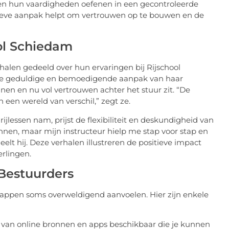
gen hun vaardigheden oefenen in een gecontroleerde
ieve aanpak helpt om vertrouwen op te bouwen en de
ol Schiedam
alen gedeeld over hun ervaringen bij Rijschool
j de geduldige en bemoedigende aanpak van haar
nen en nu vol vertrouwen achter het stuur zit. “De
 een wereld van verschil,” zegt ze.
ijlessen nam, prijst de flexibiliteit en deskundigheid van
nnen, maar mijn instructeur hielp me stap voor stap en
elt hij. Deze verhalen illustreren de positieve impact
erlingen.
Bestuurders
stappen soms overweldigend aanvoelen. Hier zijn enkele
tal van online bronnen en apps beschikbaar die je kunnen