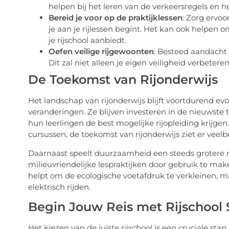
helpen bij het leren van de verkeersregels en h
Bereid je voor op de praktijklessen
: Zorg ervo
je aan je rijlessen begint. Het kan ook helpen 
je rijschool aanbiedt.
Oefen veilige rijgewoonten
: Besteed aandacht 
Dit zal niet alleen je eigen veiligheid verbete
De Toekomst van Rijonderwijs
Het landschap van rijonderwijs blijft voortdurend ev
veranderingen. Ze blijven investeren in de nieuwst
hun leerlingen de best mogelijke rijopleiding krijgen. 
cursussen, de toekomst van rijonderwijs ziet er veelb
Daarnaast speelt duurzaamheid een steeds grotere rol
milieuvriendelijke lespraktijken door gebruik te make
helpt om de ecologische voetafdruk te verkleinen, m
elektrisch rijden.
Begin Jouw Reis met Rijschool
Het kiezen van de juiste rijschool is een cruciale st