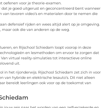
et oefenen voor je theorie-examen.
or dat je goed uitgerust en geconcentreerd bent wanneer
om van tevoren video’s en materialen door te nemen die
aan defensief rijden en wees altijd alert op je omgeving.
ren, maar ook die van anderen op de weg.
olueren, en Rijschool Schiedam loopt voorop in deze
e technologieën en lesmethoden om ervoor te zorgen dat
Van virtual reality-simulaties tot interactieve online
elovend uit.
 in het rijonderwijs. Rijschool Schiedam zet zich in voor
n van hybride en elektrische lesauto’s. Dit niet alleen
aar bereidt leerlingen ook voor op de toekomst van
 Schiedam
ap in jouw reis naar het worden van een zelfverzekerde en