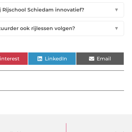
j Rijschool Schiedam innovatief?
▼
tuurder ook rijlessen volgen?
▼
interest
LinkedIn
Email