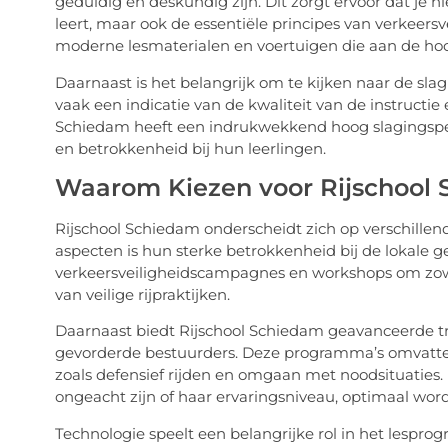
geduldig en deskundig zijn. Dit zorgt ervoor dat je n
leert, maar ook de essentiële principes van verkeers
moderne lesmaterialen en voertuigen die aan de ho
Daarnaast is het belangrijk om te kijken naar de sla
vaak een indicatie van de kwaliteit van de instructie
Schiedam heeft een indrukwekkend hoog slagingsper
en betrokkenheid bij hun leerlingen.
Waarom Kiezen voor Rijschool
Rijschool Schiedam onderscheidt zich op verschillen
aspecten is hun sterke betrokkenheid bij de lokale
verkeersveiligheidscampagnes en workshops om zow
van veilige rijpraktijken.
Daarnaast biedt Rijschool Schiedam geavanceerde t
gevorderde bestuurders. Deze programma’s omvatten a
zoals defensief rijden en omgaan met noodsituaties. 
ongeacht zijn of haar ervaringsniveau, optimaal wor
Technologie speelt een belangrijke rol in het lespr