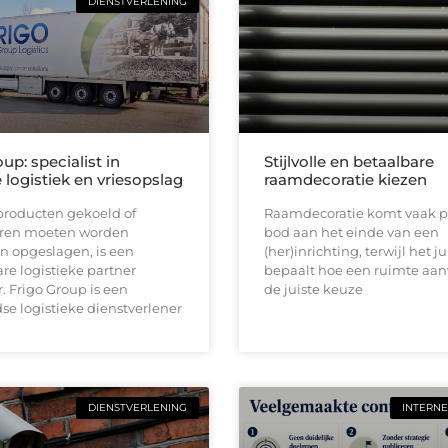
DIENSTVERLENING
up: specialist in
Stijlvolle en betaalbare
logistiek en vriesopslag
raamdecoratie kiezen
roducten gekoeld of
Raamdecoratie komt vaak p
ren moeten worden
bod aan het einde van een
n opgeslagen, is een
(her)inrichting, terwijl het ju
e logistieke partner
bepaalt hoe een ruimte aan
 Frigo Group is een
de juiste keuze
e logistieke dienstverlener
DIENSTVERLENING
INTERNE