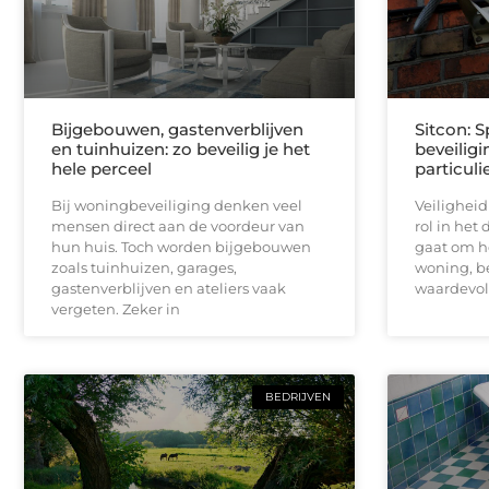
Bijgebouwen, gastenverblijven
Sitcon: S
en tuinhuizen: zo beveilig je het
beveilig
hele perceel
particuli
Bij woningbeveiliging denken veel
Veiligheid
mensen direct aan de voordeur van
rol in het 
hun huis. Toch worden bijgebouwen
gaat om h
zoals tuinhuizen, garages,
woning, be
gastenverblijven en ateliers vaak
waardevo
vergeten. Zeker in
BEDRIJVEN