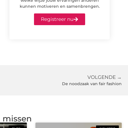
welke wijze jouw ervaringen anderen
kunnen motiveren en samenbrengen.
Registreer nu
VOLGENDE →
De noodzaak van fair fashion
g missen