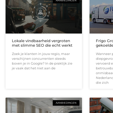
AANBIEDINGEN
Lokale vindbaarheid vergroten
Frigo Gro
met slimme SEO die echt werkt
gekoelde 
Zoek je klanten in jouw regio, maar
Wanneer p
verschijnen concurrenten steeds
diepgevro
boven je in Google? In de praktijk zie
vervoerd e
je vaak dat het niet aan de
betrouwbar
onmisbaar.
Nederlands
die zich
AANBIEDINGEN