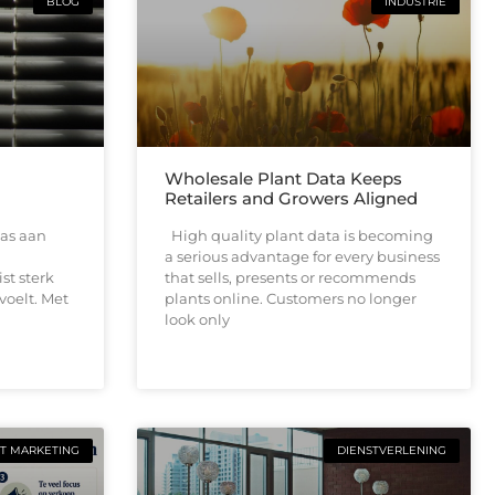
BLOG
INDUSTRIE
Wholesale Plant Data Keeps
Retailers and Growers Aligned
as aan
High quality plant data is becoming
a serious advantage for every business
ist sterk
that sells, presents or recommends
voelt. Met
plants online. Customers no longer
look only
T MARKETING
DIENSTVERLENING