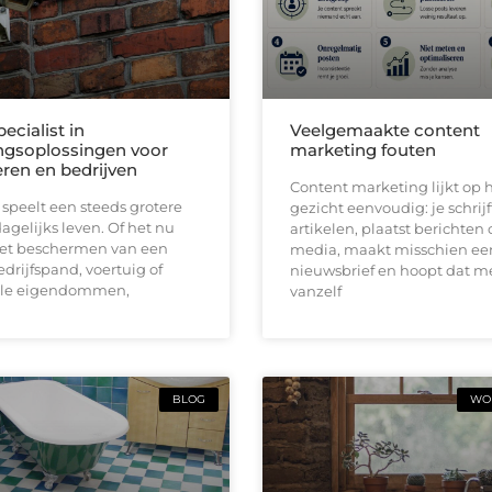
pecialist in
Veelgemaakte content
ingsoplossingen voor
marketing fouten
eren en bedrijven
Content marketing lijkt op h
 speelt een steeds grotere
gezicht eenvoudig: je schrijf
dagelijks leven. Of het nu
artikelen, plaatst berichten 
et beschermen van een
media, maakt misschien ee
drijfspand, voertuig of
nieuwsbrief en hoopt dat 
lle eigendommen,
vanzelf
BLOG
WON