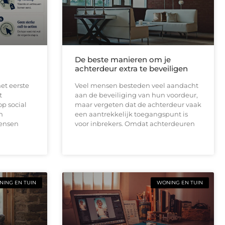
De beste manieren om je
achterdeur extra te beveiligen
et eerste
Veel mensen besteden veel aandacht
t
aan de beveiliging van hun voordeur,
op social
maar vergeten dat de achterdeur vaak
n
een aantrekkelijk toegangspunt is
mensen
voor inbrekers. Omdat achterdeuren
ING EN TUIN
WONING EN TUIN