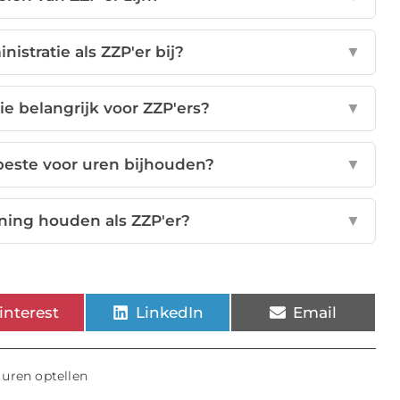
istratie als ZZP'er bij?
▼
ie belangrijk voor ZZP'ers?
▼
beste voor uren bijhouden?
▼
ning houden als ZZP'er?
▼
interest
LinkedIn
Email
,
uren optellen