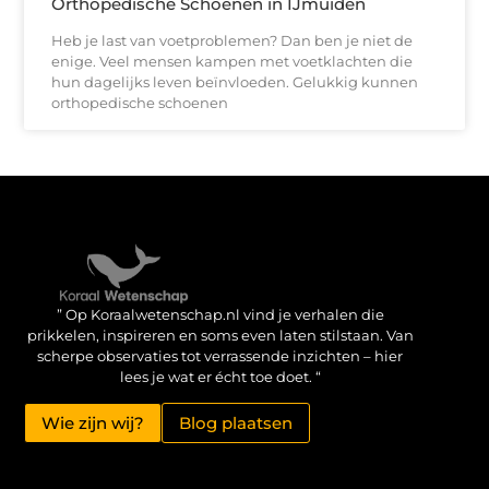
Orthopedische Schoenen in IJmuiden
Heb je last van voetproblemen? Dan ben je niet de
enige. Veel mensen kampen met voetklachten die
hun dagelijks leven beïnvloeden. Gelukkig kunnen
orthopedische schoenen
Verdien geld met je website: haal het maximale uit je online aanwezigheid
” Op Koraalwetenschap.nl vind je verhalen die
prikkelen, inspireren en soms even laten stilstaan. Van
scherpe observaties tot verrassende inzichten – hier
lees je wat er écht toe doet. “
Wie zijn wij?
Blog plaatsen