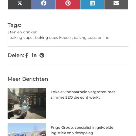
X
Facebook
Pinterest
LinkedIn
Email
(Twitter)
Tags:
Eten en drinken
,
baking cups
,
baking cups kopen
,
baking cups online
Delen:
Meer Berichten
Lokale vindbaarheid vergroten met
slimme SEO die echt werkt
Frigo Group: specialist in gekoelde
logistiek en vriesopslag