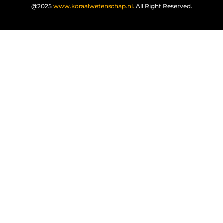
@2025
www.koraalwetenschap.nl.
All Right Reserved.