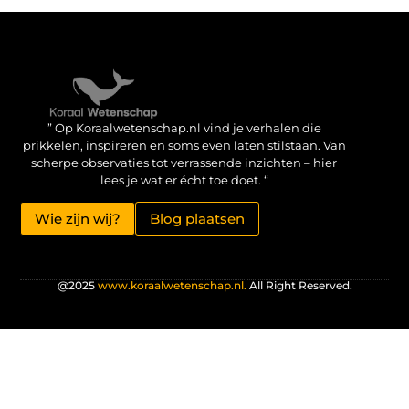
Verdien geld met je website: haal het maximale uit je online aanwezigheid
” Op Koraalwetenschap.nl vind je verhalen die
prikkelen, inspireren en soms even laten stilstaan. Van
scherpe observaties tot verrassende inzichten – hier
lees je wat er écht toe doet. “
Wie zijn wij?
Blog plaatsen
@2025
www.koraalwetenschap.nl.
All Right Reserved.