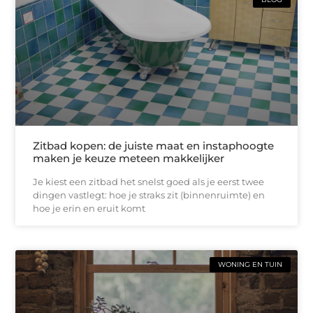
Zitbad kopen: de juiste maat en instaphoogte
maken je keuze meteen makkelijker
Je kiest een zitbad het snelst goed als je eerst twee
dingen vastlegt: hoe je straks zit (binnenruimte) en
hoe je erin en eruit komt
WONING EN TUIN