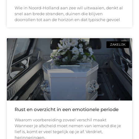
Wie in Noord-Holland aan zee wil uitwaaien, denkt al
snel aan brede stranden, duinen die blijven
doorrollen tot aan de horizon en dat typische gevoel
ZAKELIJK
Rust en overzicht in een emotionele periode
Waarom voorbereiding zoveel verschil maakt
Wanneer je afscheid moet nemen van iemand die je
lief is, komt er veel tegelijk op je af. Verdriet,
herinneringen,