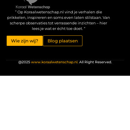
Verdien geld met je website: haal het maximale uit je online aanwezigheid
” Op Koraalwetenschap.nl vind je verhalen die
prikkelen, inspireren en soms even laten stilstaan. Van
scherpe observaties tot verrassende inzichten – hier
lees je wat er écht toe doet. “
Wie zijn wij?
Blog plaatsen
@2025
www.koraalwetenschap.nl.
All Right Reserved.