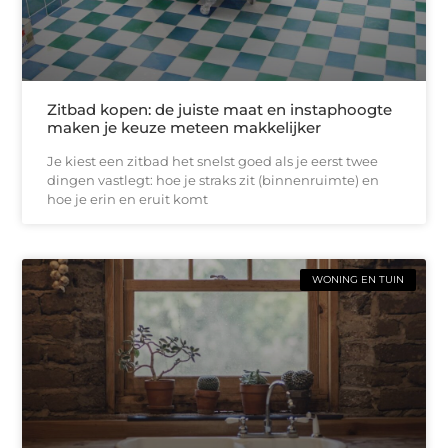
Zitbad kopen: de juiste maat en instaphoogte
maken je keuze meteen makkelijker
Je kiest een zitbad het snelst goed als je eerst twee
dingen vastlegt: hoe je straks zit (binnenruimte) en
hoe je erin en eruit komt
WONING EN TUIN