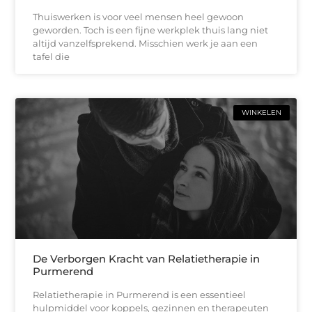
Thuiswerken is voor veel mensen heel gewoon
geworden. Toch is een fijne werkplek thuis lang niet
altijd vanzelfsprekend. Misschien werk je aan een
tafel die
WINKELEN
De Verborgen Kracht van Relatietherapie in
Purmerend
Relatietherapie in Purmerend is een essentieel
hulpmiddel voor koppels, gezinnen en therapeuten