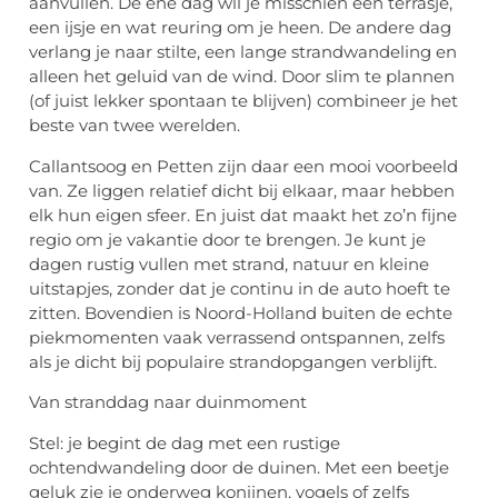
aanvullen. De ene dag wil je misschien een terrasje,
een ijsje en wat
reuring
om je heen. De andere dag
verlang je naar stilte, een lange strandwandeling en
alleen het geluid van de wind. Door slim te plannen
(of juist lekker spontaan te blijven) combineer je het
beste van twee werelden.
Callantsoog en Petten zijn daar een mooi voorbeeld
van. Ze liggen relatief dicht bij elkaar, maar hebben
elk hun eigen sfeer. En juist dat maakt het zo’n fijne
regio om je vakantie door te brengen. Je kunt je
dagen rustig vullen met strand, natuur en kleine
uitstapjes, zonder dat je continu in de auto hoeft te
zitten. Bovendien is Noord-Holland buiten de echte
piekmomenten vaak verrassend ontspannen, zelfs
als je dicht bij populaire strandopgangen verblijft.
Van stranddag naar duinmoment
Stel: je begint de dag met een rustige
ochtendwandeling door de duinen. Met een beetje
geluk zie je onderweg konijnen, vogels of zelfs