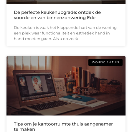
De perfecte keukenupgrade: ontdek de
voordelen van binnenzonwering Ede
De keuken is vaak het kloppende hart van de woning,
een plek waar functionaliteit en esthetiek hand in
hand moeten gaan. Als u op zoek
WONING EN TUIN
Tips om je kantoorruimte thuis aangenamer
te maken