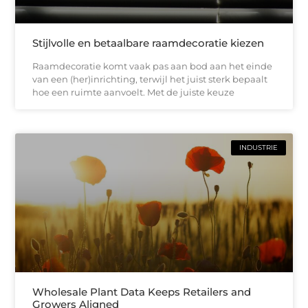
Stijlvolle en betaalbare raamdecoratie kiezen
Raamdecoratie komt vaak pas aan bod aan het einde
van een (her)inrichting, terwijl het juist sterk bepaalt
hoe een ruimte aanvoelt. Met de juiste keuze
INDUSTRIE
Wholesale Plant Data Keeps Retailers and
Growers Aligned