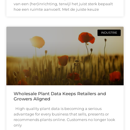
van een (her)inrichting, terwijl het juist sterk bepaalt
hoe een ruimte aanvoelt. Met de juiste keuze
INDUSTRIE
Wholesale Plant Data Keeps Retailers and
Growers Aligned
High quality plant data is becoming a serious
advantage for every business that sells, presents or
recommends plants online. Customers no longer look
only