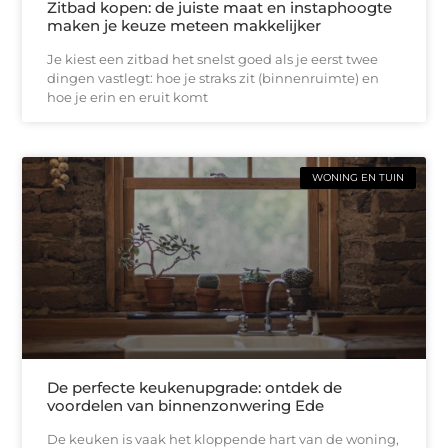
Zitbad kopen: de juiste maat en instaphoogte
maken je keuze meteen makkelijker
Je kiest een zitbad het snelst goed als je eerst twee
dingen vastlegt: hoe je straks zit (binnenruimte) en
hoe je erin en eruit komt
WONING EN TUIN
De perfecte keukenupgrade: ontdek de
voordelen van binnenzonwering Ede
De keuken is vaak het kloppende hart van de woning,