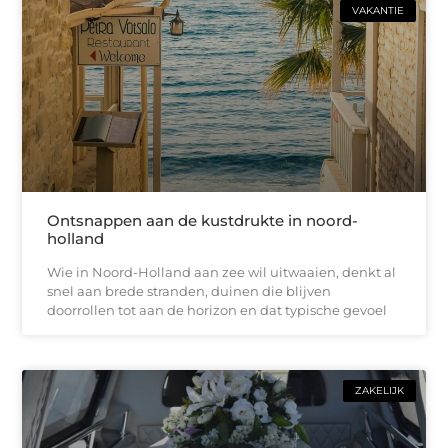
VAKANTIE
Ontsnappen aan de kustdrukte in noord-
holland
Wie in Noord-Holland aan zee wil uitwaaien, denkt al
snel aan brede stranden, duinen die blijven
doorrollen tot aan de horizon en dat typische gevoel
ZAKELIJK