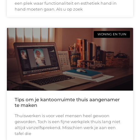
een plek waar functionaliteit en esthetiek hand in
hand moeten gaan. Als u op zoek
WONING EN TUIN
Tips om je kantoorruimte thuis aangenamer
te maken
Thuiswerken is voor veel mensen heel gewoon
geworden. Toch is een fijne werkplek thuis lang niet
altijd vanzelfsprekend. Misschien werk je aan een
tafel die