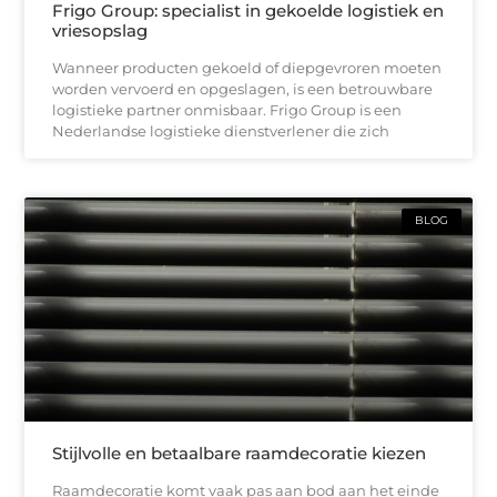
Frigo Group: specialist in gekoelde logistiek en
vriesopslag
Wanneer producten gekoeld of diepgevroren moeten
worden vervoerd en opgeslagen, is een betrouwbare
logistieke partner onmisbaar. Frigo Group is een
Nederlandse logistieke dienstverlener die zich
BLOG
Stijlvolle en betaalbare raamdecoratie kiezen
Raamdecoratie komt vaak pas aan bod aan het einde