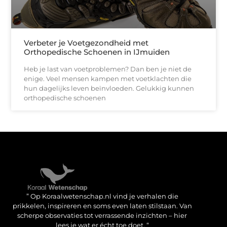
Verbeter je Voetgezondheid met
Orthopedische Schoenen in IJmuiden
Heb je last van voetproblemen? Dan ben je niet de
enige. Veel mensen kampen met voetklachten die
hun dagelijks leven beïnvloeden. Gelukkig kunnen
orthopedische schoenen
Verdien geld met je website: haal het maximale uit je online aanwezigheid
” Op Koraalwetenschap.nl vind je verhalen die
prikkelen, inspireren en soms even laten stilstaan. Van
scherpe observaties tot verrassende inzichten – hier
lees je wat er écht toe doet. “