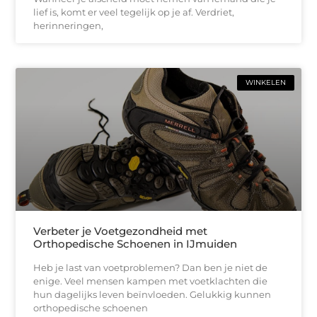
lief is, komt er veel tegelijk op je af. Verdriet,
herinneringen,
WINKELEN
Verbeter je Voetgezondheid met
Orthopedische Schoenen in IJmuiden
Heb je last van voetproblemen? Dan ben je niet de
enige. Veel mensen kampen met voetklachten die
hun dagelijks leven beïnvloeden. Gelukkig kunnen
orthopedische schoenen