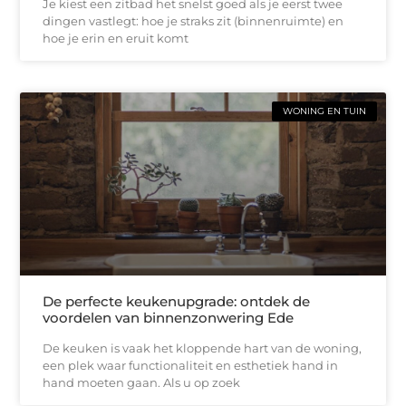
Je kiest een zitbad het snelst goed als je eerst twee
dingen vastlegt: hoe je straks zit (binnenruimte) en
hoe je erin en eruit komt
WONING EN TUIN
De perfecte keukenupgrade: ontdek de
voordelen van binnenzonwering Ede
De keuken is vaak het kloppende hart van de woning,
een plek waar functionaliteit en esthetiek hand in
hand moeten gaan. Als u op zoek