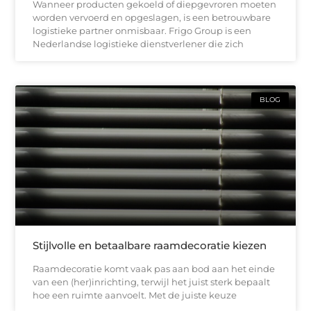
Wanneer producten gekoeld of diepgevroren moeten
worden vervoerd en opgeslagen, is een betrouwbare
logistieke partner onmisbaar. Frigo Group is een
Nederlandse logistieke dienstverlener die zich
BLOG
Stijlvolle en betaalbare raamdecoratie kiezen
Raamdecoratie komt vaak pas aan bod aan het einde
van een (her)inrichting, terwijl het juist sterk bepaalt
hoe een ruimte aanvoelt. Met de juiste keuze