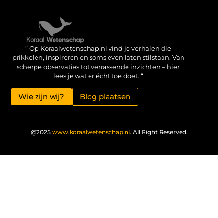
Verdien geld met je website: haal het maximale uit je online aanwezigheid
” Op Koraalwetenschap.nl vind je verhalen die
prikkelen, inspireren en soms even laten stilstaan. Van
scherpe observaties tot verrassende inzichten – hier
lees je wat er écht toe doet. “
Wie zijn wij?
Blog plaatsen
@2025
www.koraalwetenschap.nl.
All Right Reserved.