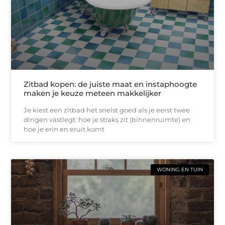
Zitbad kopen: de juiste maat en instaphoogte
maken je keuze meteen makkelijker
Je kiest een zitbad het snelst goed als je eerst twee
dingen vastlegt: hoe je straks zit (binnenruimte) en
hoe je erin en eruit komt
WONING EN TUIN