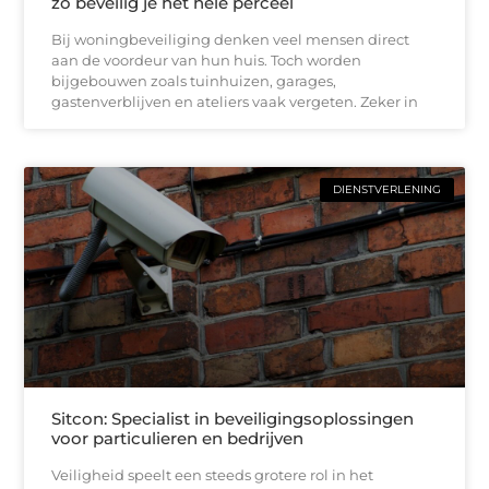
zo beveilig je het hele perceel
Bij woningbeveiliging denken veel mensen direct
aan de voordeur van hun huis. Toch worden
bijgebouwen zoals tuinhuizen, garages,
gastenverblijven en ateliers vaak vergeten. Zeker in
DIENSTVERLENING
Sitcon: Specialist in beveiligingsoplossingen
voor particulieren en bedrijven
Veiligheid speelt een steeds grotere rol in het