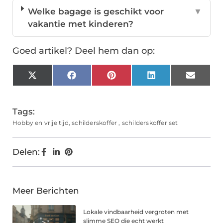
Welke bagage is geschikt voor
▼
vakantie met kinderen?
Goed artikel? Deel hem dan op:
X
Facebook
Pinterest
LinkedIn
Email
(Twitter)
Tags:
Hobby en vrije tijd
,
schilderskoffer
,
schilderskoffer set
Delen:
Meer Berichten
Lokale vindbaarheid vergroten met
slimme SEO die echt werkt