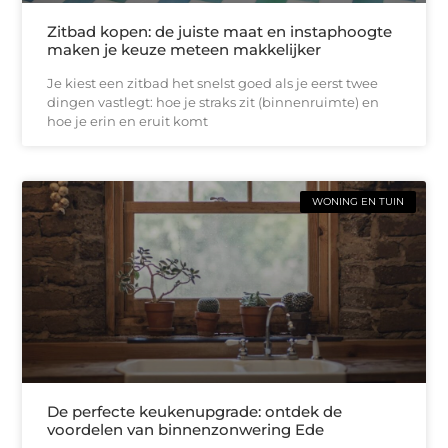
Zitbad kopen: de juiste maat en instaphoogte
maken je keuze meteen makkelijker
Je kiest een zitbad het snelst goed als je eerst twee
dingen vastlegt: hoe je straks zit (binnenruimte) en
hoe je erin en eruit komt
WONING EN TUIN
De perfecte keukenupgrade: ontdek de
voordelen van binnenzonwering Ede