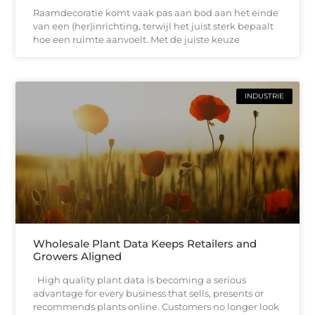
Raamdecoratie komt vaak pas aan bod aan het einde
van een (her)inrichting, terwijl het juist sterk bepaalt
hoe een ruimte aanvoelt. Met de juiste keuze
INDUSTRIE
Wholesale Plant Data Keeps Retailers and
Growers Aligned
High quality plant data is becoming a serious
advantage for every business that sells, presents or
recommends plants online. Customers no longer look