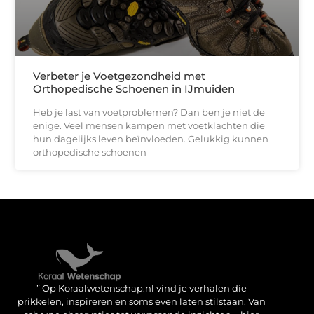
Verbeter je Voetgezondheid met
Orthopedische Schoenen in IJmuiden
Heb je last van voetproblemen? Dan ben je niet de
enige. Veel mensen kampen met voetklachten die
hun dagelijks leven beïnvloeden. Gelukkig kunnen
orthopedische schoenen
Verdien geld met je website: haal het maximale uit je online aanwezigheid
” Op Koraalwetenschap.nl vind je verhalen die
prikkelen, inspireren en soms even laten stilstaan. Van