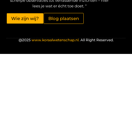
scherpe observaties tot verrassende inzichten – hier
lees je wat er écht toe doet. “
Wie zijn wij?
Blog plaatsen
@2025
www.koraalwetenschap.nl.
All Right Reserved.