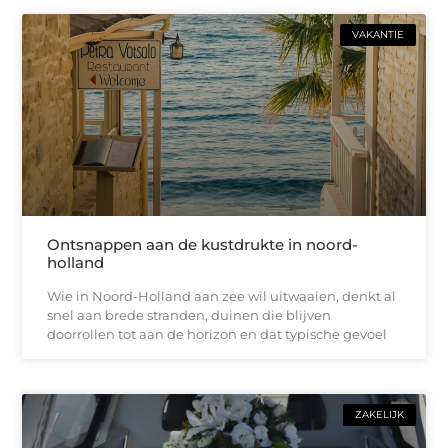
VAKANTIE
Ontsnappen aan de kustdrukte in noord-
holland
Wie in Noord-Holland aan zee wil uitwaaien, denkt al
snel aan brede stranden, duinen die blijven
doorrollen tot aan de horizon en dat typische gevoel
ZAKELIJK