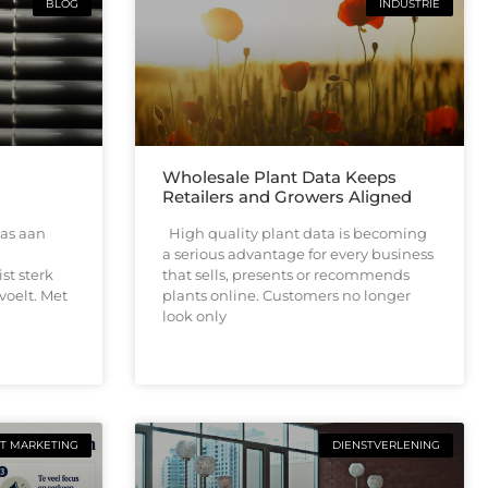
BLOG
INDUSTRIE
Wholesale Plant Data Keeps
Retailers and Growers Aligned
as aan
High quality plant data is becoming
a serious advantage for every business
ist sterk
that sells, presents or recommends
voelt. Met
plants online. Customers no longer
look only
T MARKETING
DIENSTVERLENING