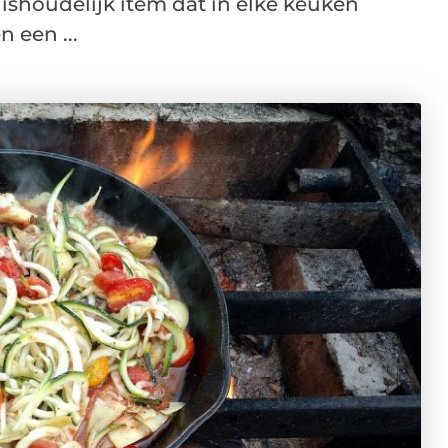
ishoudelijk item dat in elke keuken
 een ...