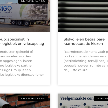
DIENSTVERLENING
up: specialist in
Stijlvolle en betaalbare
logistiek en vriesopslag
raamdecoratie kiezen
roducten gekoeld of
Raamdecoratie komt vaak p
ren moeten worden
bod aan het einde van een
n opgeslagen, is een
(her)inrichting, terwijl het ju
e logistieke partner
bepaalt hoe een ruimte aan
 Frigo Group is een
de juiste keuze
e logistieke dienstverlener
DIENSTVERLENING
INTERNE