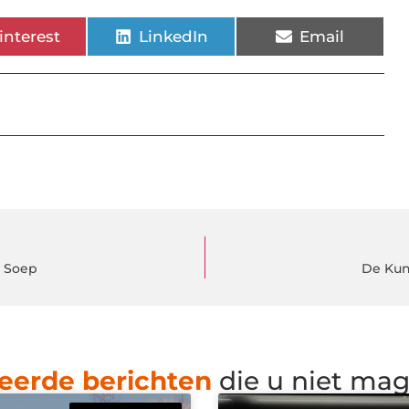
interest
LinkedIn
Email
e Soep
De Kun
eerde berichten
die u niet ma