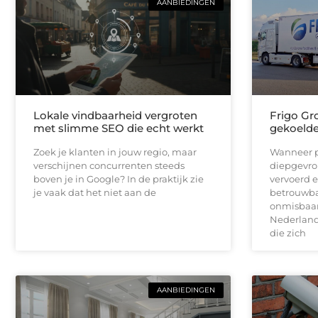
AANBIEDINGEN
Lokale vindbaarheid vergroten
Frigo Gro
met slimme SEO die echt werkt
gekoelde 
Zoek je klanten in jouw regio, maar
Wanneer p
verschijnen concurrenten steeds
diepgevro
boven je in Google? In de praktijk zie
vervoerd e
je vaak dat het niet aan de
betrouwbar
onmisbaar.
Nederlands
die zich
AANBIEDINGEN