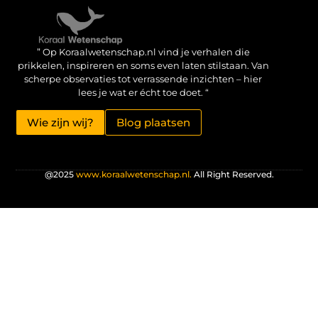
Verdien geld met je website: haal het maximale uit je online aanwezigheid
” Op Koraalwetenschap.nl vind je verhalen die
prikkelen, inspireren en soms even laten stilstaan. Van
scherpe observaties tot verrassende inzichten – hier
lees je wat er écht toe doet. “
Wie zijn wij?
Blog plaatsen
@2025
www.koraalwetenschap.nl.
All Right Reserved.