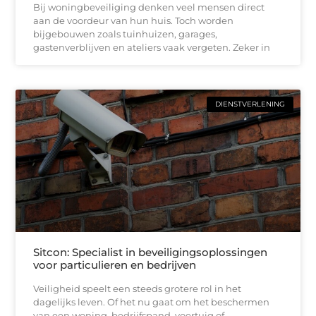
Bij woningbeveiliging denken veel mensen direct
aan de voordeur van hun huis. Toch worden
bijgebouwen zoals tuinhuizen, garages,
gastenverblijven en ateliers vaak vergeten. Zeker in
DIENSTVERLENING
Sitcon: Specialist in beveiligingsoplossingen
voor particulieren en bedrijven
Veiligheid speelt een steeds grotere rol in het
dagelijks leven. Of het nu gaat om het beschermen
van een woning, bedrijfspand, voertuig of