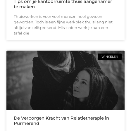
Tips om je kantoorruimte thuis aangenamer
te maken
Thuiswerken is voor veel mensen heel gewoon
geworden. Toch is een fijne werkplek thuis lang niet
altijd vanzelfsprekend. Misschien werk je aan een
tafel die
WINKELEN
De Verborgen Kracht van Relatietherapie in
Purmerend