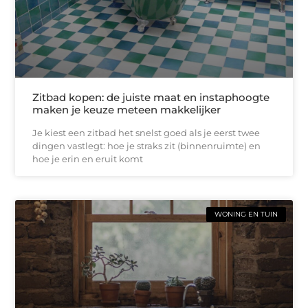
Zitbad kopen: de juiste maat en instaphoogte
maken je keuze meteen makkelijker
Je kiest een zitbad het snelst goed als je eerst twee
dingen vastlegt: hoe je straks zit (binnenruimte) en
hoe je erin en eruit komt
WONING EN TUIN