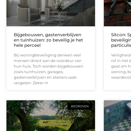
Bijgebouwen, gastenverblijven
Sitcon: S
en tuinhuizen: zo beveilig je het
beveilig
hele perceel
particuli
Bij woningbeveiliging denken veel
Veiligheid
mensen direct aan de voordeur van
rol in het 
hun huis. Toch worden bijgebouwen
gaat om h
zoals tuinhuizen, garages,
woning, be
gastenverblijven en ateliers vaak
waardevo
vergeten. Zeker in
BEDRIJVEN