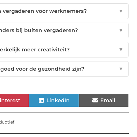
en vergaderen voor werknemers?
▼
ders bij buiten vergaderen?
▼
rkelijk meer creativiteit?
▼
 goed voor de gezondheid zijn?
▼
interest
LinkedIn
Email
ductief