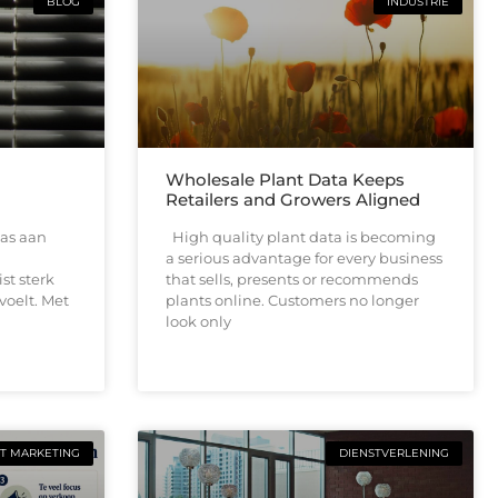
BLOG
INDUSTRIE
Wholesale Plant Data Keeps
Retailers and Growers Aligned
as aan
High quality plant data is becoming
a serious advantage for every business
ist sterk
that sells, presents or recommends
voelt. Met
plants online. Customers no longer
look only
T MARKETING
DIENSTVERLENING