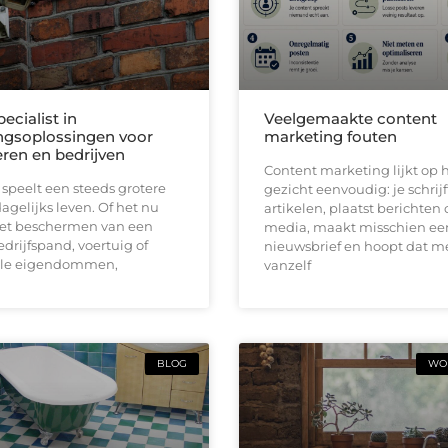
pecialist in
Veelgemaakte content
ingsoplossingen voor
marketing fouten
eren en bedrijven
Content marketing lijkt op h
 speelt een steeds grotere
gezicht eenvoudig: je schrijf
dagelijks leven. Of het nu
artikelen, plaatst berichten 
et beschermen van een
media, maakt misschien ee
drijfspand, voertuig of
nieuwsbrief en hoopt dat 
lle eigendommen,
vanzelf
BLOG
WON