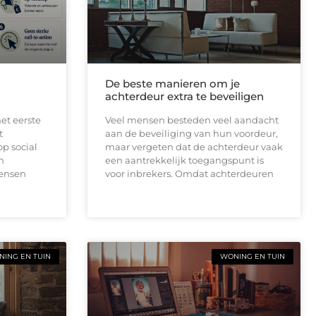
De beste manieren om je
achterdeur extra te beveiligen
et eerste
Veel mensen besteden veel aandacht
t
aan de beveiliging van hun voordeur,
op social
maar vergeten dat de achterdeur vaak
n
een aantrekkelijk toegangspunt is
mensen
voor inbrekers. Omdat achterdeuren
ING EN TUIN
WONING EN TUIN