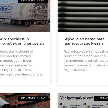
DIENSTVERLENING
up: specialist in
Stijlvolle en betaalbare
logistiek en vriesopslag
raamdecoratie kiezen
roducten gekoeld of
Raamdecoratie komt vaak p
ren moeten worden
bod aan het einde van een
n opgeslagen, is een
(her)inrichting, terwijl het ju
e logistieke partner
bepaalt hoe een ruimte aan
 Frigo Group is een
de juiste keuze
e logistieke dienstverlener
DIENSTVERLENING
INTERNE