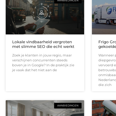
AANBIEDINGEN
Lokale vindbaarheid vergroten
Frigo Gro
met slimme SEO die echt werkt
gekoelde 
Zoek je klanten in jouw regio, maar
Wanneer p
verschijnen concurrenten steeds
diepgevro
boven je in Google? In de praktijk zie
vervoerd e
je vaak dat het niet aan de
betrouwbar
onmisbaar.
Nederlands
die zich
AANBIEDINGEN