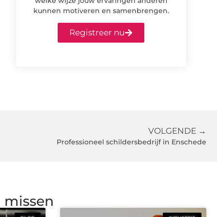
welke wijze jouw ervaringen anderen
kunnen motiveren en samenbrengen.
Registreer nu
VOLGENDE →
Professioneel schildersbedrijf in Enschede
g missen