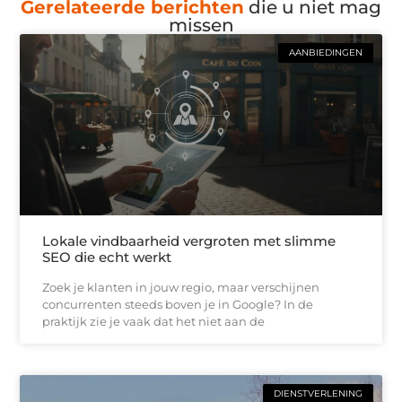
Gerelateerde berichten
die u niet mag
missen
AANBIEDINGEN
Lokale vindbaarheid vergroten met slimme
SEO die echt werkt
Zoek je klanten in jouw regio, maar verschijnen
concurrenten steeds boven je in Google? In de
praktijk zie je vaak dat het niet aan de
DIENSTVERLENING