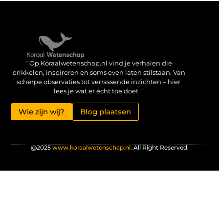
Verdien geld met je website: haal het maximale uit je online aanwezigheid
” Op Koraalwetenschap.nl vind je verhalen die
prikkelen, inspireren en soms even laten stilstaan. Van
scherpe observaties tot verrassende inzichten – hier
lees je wat er écht toe doet. “
Wie zijn wij?
Blog plaatsen
@2025
www.koraalwetenschap.nl.
All Right Reserved.