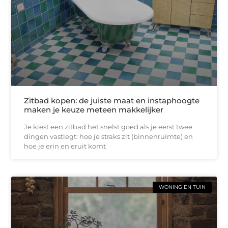
Zitbad kopen: de juiste maat en instaphoogte
maken je keuze meteen makkelijker
Je kiest een zitbad het snelst goed als je eerst twee
dingen vastlegt: hoe je straks zit (binnenruimte) en
hoe je erin en eruit komt
WONING EN TUIN