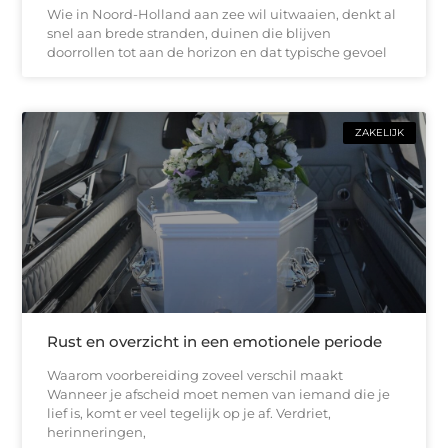
Wie in Noord-Holland aan zee wil uitwaaien, denkt al
snel aan brede stranden, duinen die blijven
doorrollen tot aan de horizon en dat typische gevoel
ZAKELIJK
Rust en overzicht in een emotionele periode
Waarom voorbereiding zoveel verschil maakt
Wanneer je afscheid moet nemen van iemand die je
lief is, komt er veel tegelijk op je af. Verdriet,
herinneringen,