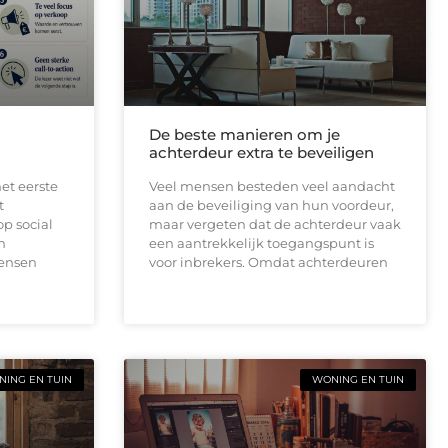
De beste manieren om je
achterdeur extra te beveiligen
et eerste
Veel mensen besteden veel aandacht
t
aan de beveiliging van hun voordeur,
op social
maar vergeten dat de achterdeur vaak
n
een aantrekkelijk toegangspunt is
mensen
voor inbrekers. Omdat achterdeuren
ING EN TUIN
WONING EN TUIN