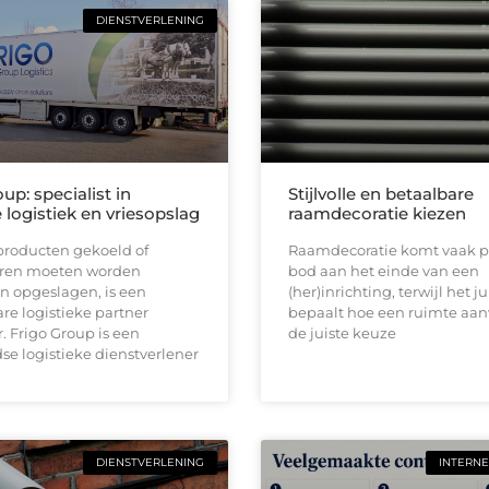
DIENSTVERLENING
up: specialist in
Stijlvolle en betaalbare
logistiek en vriesopslag
raamdecoratie kiezen
roducten gekoeld of
Raamdecoratie komt vaak p
ren moeten worden
bod aan het einde van een
n opgeslagen, is een
(her)inrichting, terwijl het ju
e logistieke partner
bepaalt hoe een ruimte aan
 Frigo Group is een
de juiste keuze
e logistieke dienstverlener
DIENSTVERLENING
INTERNE