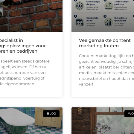
pecialist in
Veelgemaakte content
ingsoplossingen voor
marketing fouten
eren en bedrijven
Content marketing lijkt op h
 speelt een steeds grotere
gezicht eenvoudig: je schrijf
dagelijks leven. Of het nu
artikelen, plaatst berichten 
et beschermen van een
media, maakt misschien ee
drijfspand, voertuig of
nieuwsbrief en hoopt dat 
lle eigendommen,
vanzelf
BLOG
WON