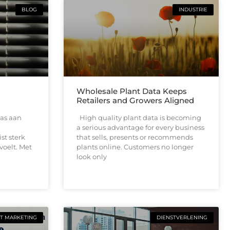
BLOG
INDUSTRIE
Wholesale Plant Data Keeps
Retailers and Growers Aligned
as aan
High quality plant data is becoming
a serious advantage for every business
ist sterk
that sells, presents or recommends
voelt. Met
plants online. Customers no longer
look only
T MARKETING
DIENSTVERLENING