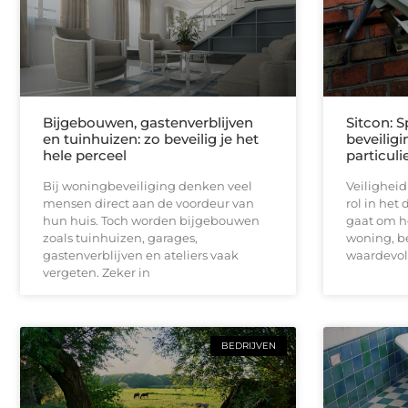
Bijgebouwen, gastenverblijven
Sitcon: S
en tuinhuizen: zo beveilig je het
beveilig
hele perceel
particuli
Bij woningbeveiliging denken veel
Veiligheid
mensen direct aan de voordeur van
rol in het 
hun huis. Toch worden bijgebouwen
gaat om h
zoals tuinhuizen, garages,
woning, be
gastenverblijven en ateliers vaak
waardevo
vergeten. Zeker in
BEDRIJVEN