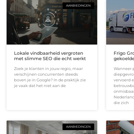
AANBIEDINGEN
Lokale vindbaarheid vergroten
Frigo Gro
met slimme SEO die echt werkt
gekoelde 
Zoek je klanten in jouw regio, maar
Wanneer p
verschijnen concurrenten steeds
diepgevro
boven je in Google? In de praktijk zie
vervoerd e
je vaak dat het niet aan de
betrouwbar
onmisbaar.
Nederlands
die zich
AANBIEDINGEN