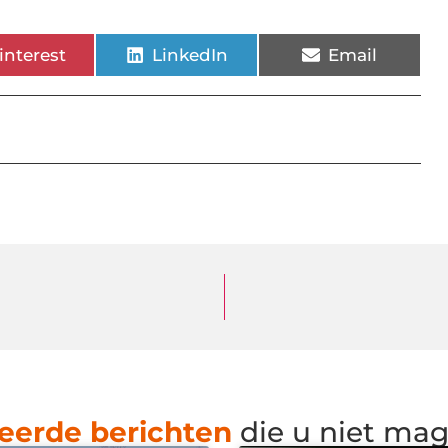
interest
LinkedIn
Email
eerde berichten
die u niet ma