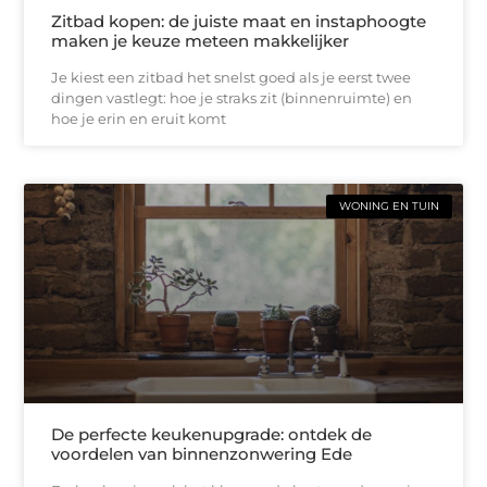
Zitbad kopen: de juiste maat en instaphoogte
maken je keuze meteen makkelijker
Je kiest een zitbad het snelst goed als je eerst twee
dingen vastlegt: hoe je straks zit (binnenruimte) en
hoe je erin en eruit komt
WONING EN TUIN
De perfecte keukenupgrade: ontdek de
voordelen van binnenzonwering Ede