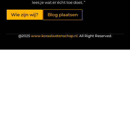
lees je wat er écht toe doet. “
Wie zijn wij?
Blog plaatsen
@2025
www.koraalwetenschap.nl.
All Right Reserved.