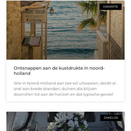
VAKANTIE
Ontsnappen aan de kustdrukte in noord-
holland
Wie in Noord-Holland aan zee wil uitwaaien, denkt al
snel aan brede stranden, duinen die blijven
doorrollen tot aan de horizon en dat typische gevoel
ZAKELIJK