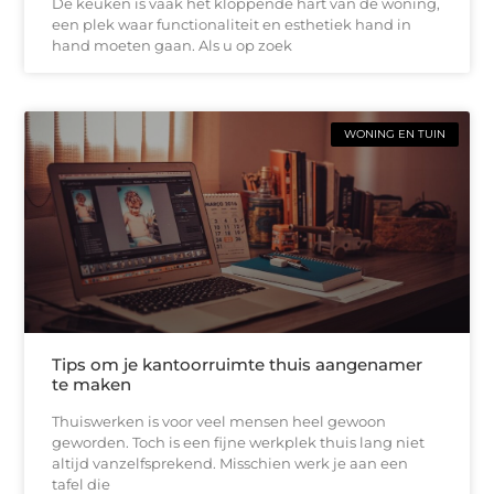
De keuken is vaak het kloppende hart van de woning,
een plek waar functionaliteit en esthetiek hand in
hand moeten gaan. Als u op zoek
WONING EN TUIN
Tips om je kantoorruimte thuis aangenamer
te maken
Thuiswerken is voor veel mensen heel gewoon
geworden. Toch is een fijne werkplek thuis lang niet
altijd vanzelfsprekend. Misschien werk je aan een
tafel die