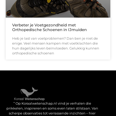
Verbeter je Voetgezondheid met
Orthopedische Schoenen in IJmuiden
Heb je last van voetproblemen? Dan ben je niet de
enige. Veel mensen kampen met voetklachten die
hun dagelijks leven beïnvloeden. Gelukkig kunnen
orthopedische schoenen
Verdien geld met je website: haal het maximale uit je online aanwezigheid
” Op Koraalwetenschap.nl vind je verhalen die
prikkelen, inspireren en soms even laten stilstaan. Van
scherpe observaties tot verrassende inzichten – hier