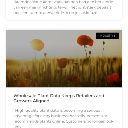
Raamdecoratie komt vaak pas aan bod aan het einde
van een (her)inrichting, terwijl het juist sterk bepaalt
hoe een ruimte aanvoelt. Met de juiste keuze
INDUSTRIE
Wholesale Plant Data Keeps Retailers and
Growers Aligned
High quality plant data is becoming a serious
advantage for every business that sells, presents or
recommends plants online. Customers no longer look
only