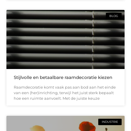
BLOG
Stijlvolle en betaalbare raamdecoratie kiezen
Raamdecoratie komt vaak pas aan bod aan het einde
van een (her)inrichting, terwijl het juist sterk bepaalt
hoe een ruimte aanvoelt. Met de juiste keuze
INDUSTRIE