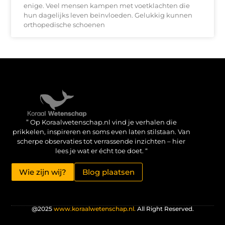
enige. Veel mensen kampen met voetklachten die
hun dagelijks leven beïnvloeden. Gelukkig kunnen
orthopedische schoenen
Verdien geld met je website: haal het maximale uit je online aanwezigheid
” Op Koraalwetenschap.nl vind je verhalen die
prikkelen, inspireren en soms even laten stilstaan. Van
scherpe observaties tot verrassende inzichten – hier
lees je wat er écht toe doet. “
Wie zijn wij?
Blog plaatsen
@2025
www.koraalwetenschap.nl.
All Right Reserved.