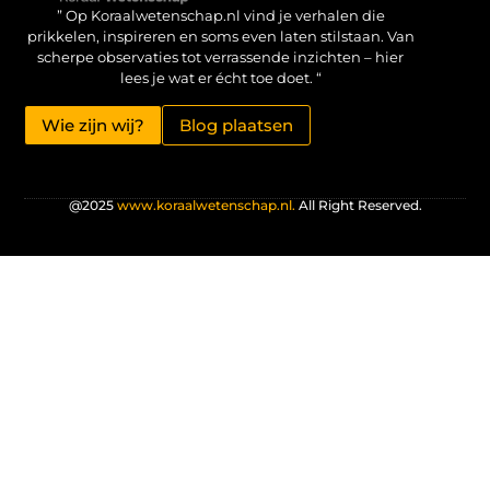
” Op Koraalwetenschap.nl vind je verhalen die
prikkelen, inspireren en soms even laten stilstaan. Van
scherpe observaties tot verrassende inzichten – hier
lees je wat er écht toe doet. “
Wie zijn wij?
Blog plaatsen
@2025
www.koraalwetenschap.nl.
All Right Reserved.