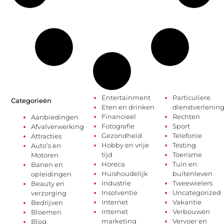
Entertainment
Particuliere
Categorieën
Eten en drinken
dienstverlenin
Financieel
Rechten
Aanbiedingen
Fotografie
Sport
Afvalverwerking
Gezondheid
Telefonie
Attracties
Hobby en vrije
Testing
Auto’s en
tijd
Toerisme
Motoren
Horeca
Tuin en
Banen en
Huishoudelijk
buitenleven
opleidingen
Industrie
Tweewielers
Beauty en
Insolventie
Uncategorized
verzorging
Internet
Vakantie
Bedrijven
Internet
Verbouwen
Bloemen
marketing
Vervoer en
Blog