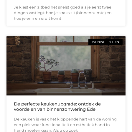
Je kiest een zitbad het snelst goed als je eerst twee
dingen vastlegt: hoe je straks zit (binnenruimte) en
hoe je erin en eruit komt
WONING EN TUIN
De perfecte keukenupgrade: ontdek de
voordelen van binnenzonwering Ede
De keuken is vaak het kloppende hart van de woning,
een plek waar functionaliteit en esthetiek hand in
hand moeten gaan. Als u op zoek