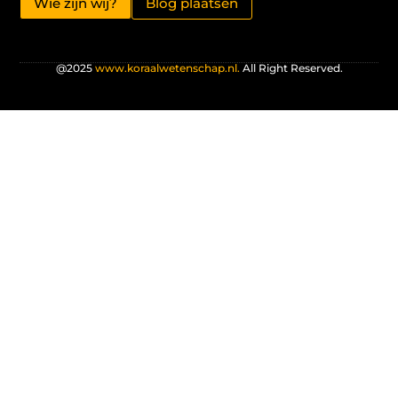
Wie zijn wij?
Blog plaatsen
@2025
www.koraalwetenschap.nl.
All Right Reserved.