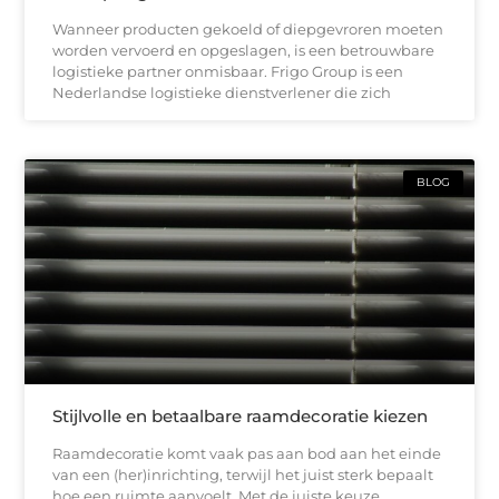
Wanneer producten gekoeld of diepgevroren moeten
worden vervoerd en opgeslagen, is een betrouwbare
logistieke partner onmisbaar. Frigo Group is een
Nederlandse logistieke dienstverlener die zich
BLOG
Stijlvolle en betaalbare raamdecoratie kiezen
Raamdecoratie komt vaak pas aan bod aan het einde
van een (her)inrichting, terwijl het juist sterk bepaalt
hoe een ruimte aanvoelt. Met de juiste keuze