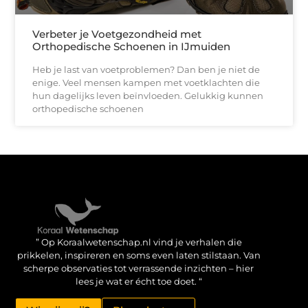
Verbeter je Voetgezondheid met
Orthopedische Schoenen in IJmuiden
Heb je last van voetproblemen? Dan ben je niet de
enige. Veel mensen kampen met voetklachten die
hun dagelijks leven beïnvloeden. Gelukkig kunnen
orthopedische schoenen
Verdien geld met je website: haal het maximale uit je online aanwezigheid
” Op Koraalwetenschap.nl vind je verhalen die
prikkelen, inspireren en soms even laten stilstaan. Van
scherpe observaties tot verrassende inzichten – hier
lees je wat er écht toe doet. “