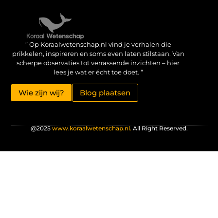
Verdien geld met je website: haal het maximale uit je online aanwezigheid
” Op Koraalwetenschap.nl vind je verhalen die
prikkelen, inspireren en soms even laten stilstaan. Van
scherpe observaties tot verrassende inzichten – hier
lees je wat er écht toe doet. “
Wie zijn wij?
Blog plaatsen
@2025
www.koraalwetenschap.nl.
All Right Reserved.