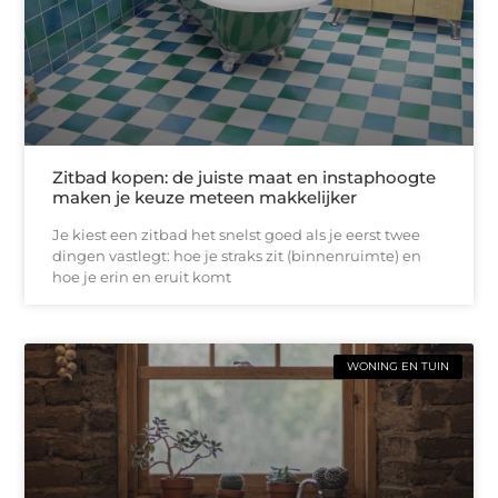
Zitbad kopen: de juiste maat en instaphoogte
maken je keuze meteen makkelijker
Je kiest een zitbad het snelst goed als je eerst twee
dingen vastlegt: hoe je straks zit (binnenruimte) en
hoe je erin en eruit komt
WONING EN TUIN