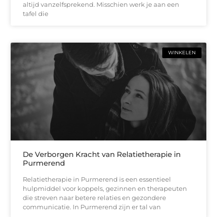
altijd vanzelfsprekend. Misschien werk je aan een
tafel die
WINKELEN
De Verborgen Kracht van Relatietherapie in
Purmerend
Relatietherapie in Purmerend is een essentieel
hulpmiddel voor koppels, gezinnen en therapeuten
die streven naar betere relaties en gezondere
communicatie. In Purmerend zijn er tal van