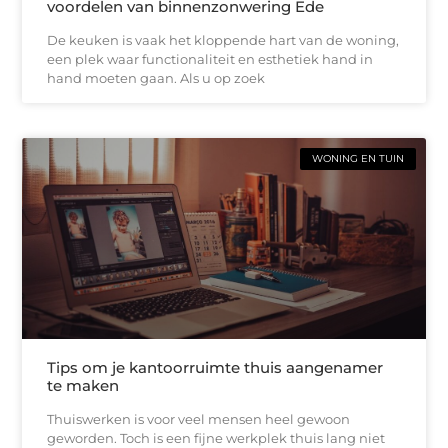
voordelen van binnenzonwering Ede
De keuken is vaak het kloppende hart van de woning,
een plek waar functionaliteit en esthetiek hand in
hand moeten gaan. Als u op zoek
WONING EN TUIN
Tips om je kantoorruimte thuis aangenamer
te maken
Thuiswerken is voor veel mensen heel gewoon
geworden. Toch is een fijne werkplek thuis lang niet