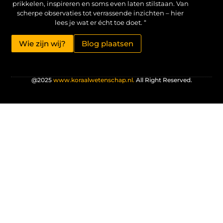
prikkelen, inspireren en soms even laten stilstaan. Van
scherpe observaties tot verrassende inzichten – hier
lees je wat er écht toe doet. “
Wie zijn wij?
Blog plaatsen
@2025
www.koraalwetenschap.nl.
All Right Reserved.