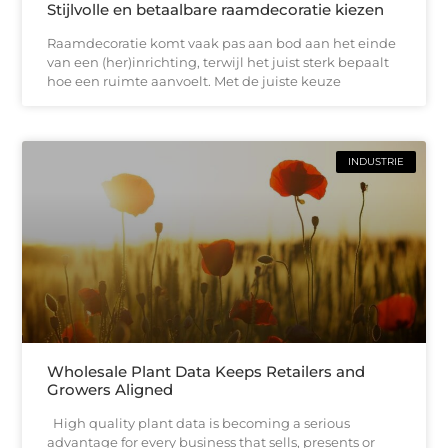
Stijlvolle en betaalbare raamdecoratie kiezen
Raamdecoratie komt vaak pas aan bod aan het einde
van een (her)inrichting, terwijl het juist sterk bepaalt
hoe een ruimte aanvoelt. Met de juiste keuze
INDUSTRIE
Wholesale Plant Data Keeps Retailers and
Growers Aligned
High quality plant data is becoming a serious
advantage for every business that sells, presents or