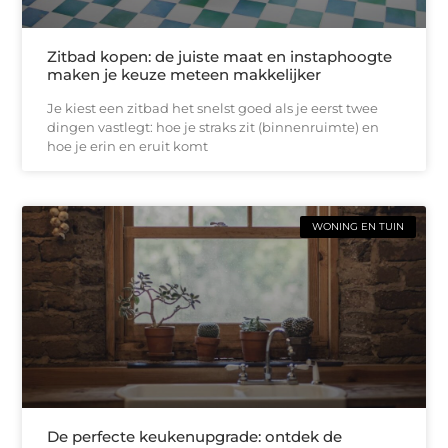
Zitbad kopen: de juiste maat en instaphoogte
maken je keuze meteen makkelijker
Je kiest een zitbad het snelst goed als je eerst twee
dingen vastlegt: hoe je straks zit (binnenruimte) en
hoe je erin en eruit komt
WONING EN TUIN
De perfecte keukenupgrade: ontdek de