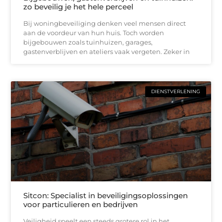
zo beveilig je het hele perceel
Bij woningbeveiliging denken veel mensen direct
aan de voordeur van hun huis. Toch worden
bijgebouwen zoals tuinhuizen, garages,
gastenverblijven en ateliers vaak vergeten. Zeker in
DIENSTVERLENING
Sitcon: Specialist in beveiligingsoplossingen
voor particulieren en bedrijven
Veiligheid speelt een steeds grotere rol in het