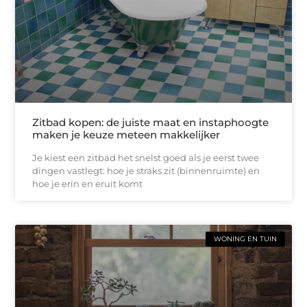
Zitbad kopen: de juiste maat en instaphoogte
maken je keuze meteen makkelijker
Je kiest een zitbad het snelst goed als je eerst twee
dingen vastlegt: hoe je straks zit (binnenruimte) en
hoe je erin en eruit komt
WONING EN TUIN