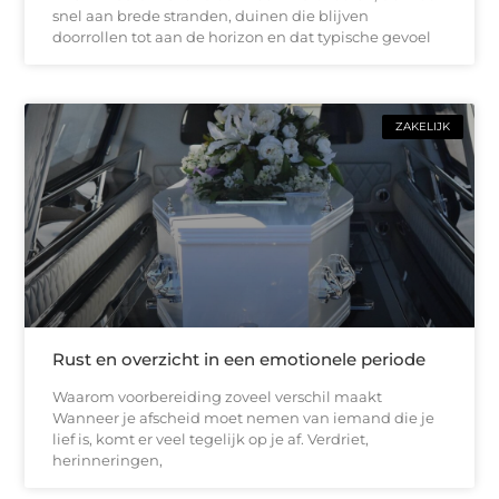
snel aan brede stranden, duinen die blijven
doorrollen tot aan de horizon en dat typische gevoel
ZAKELIJK
Rust en overzicht in een emotionele periode
Waarom voorbereiding zoveel verschil maakt
Wanneer je afscheid moet nemen van iemand die je
lief is, komt er veel tegelijk op je af. Verdriet,
herinneringen,