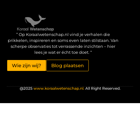
Verdien geld met je website: haal het maximale uit je online aanwezigheid
” Op Koraalwetenschap.nl vind je verhalen die
prikkelen, inspireren en soms even laten stilstaan. Van
scherpe observaties tot verrassende inzichten – hier
lees je wat er écht toe doet. “
Wie zijn wij?
Blog plaatsen
@2025
www.koraalwetenschap.nl.
All Right Reserved.