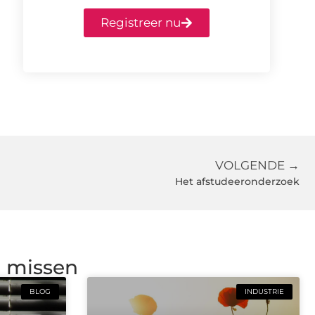
Registreer nu
VOLGENDE →
Het afstudeeronderzoek
g missen
BLOG
INDUSTRIE