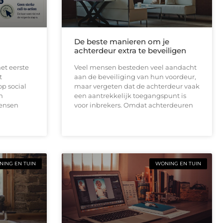
De beste manieren om je
achterdeur extra te beveiligen
et eerste
Veel mensen besteden veel aandacht
t
aan de beveiliging van hun voordeur,
op social
maar vergeten dat de achterdeur vaak
n
een aantrekkelijk toegangspunt is
mensen
voor inbrekers. Omdat achterdeuren
ING EN TUIN
WONING EN TUIN