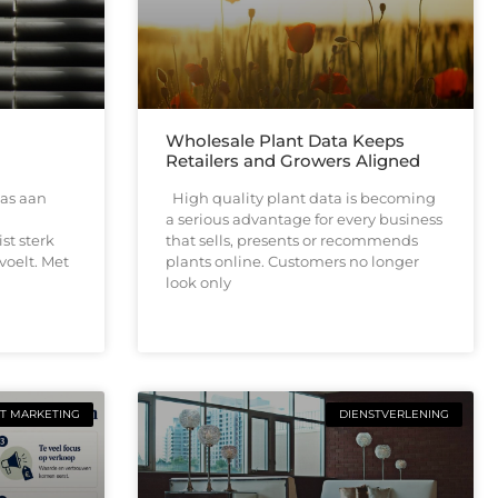
Wholesale Plant Data Keeps
Retailers and Growers Aligned
as aan
High quality plant data is becoming
a serious advantage for every business
ist sterk
that sells, presents or recommends
voelt. Met
plants online. Customers no longer
look only
T MARKETING
DIENSTVERLENING