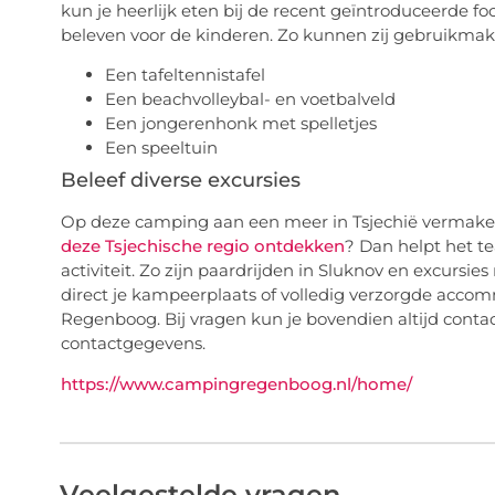
kun je heerlijk eten bij de recent geïntroduceerde fo
beleven voor de kinderen. Zo kunnen zij gebruikmak
Een tafeltennistafel
Een beachvolleybal- en voetbalveld
Een jongerenhonk met spelletjes
Een speeltuin
Beleef diverse excursies
Op deze camping aan een meer in Tsjechië vermaken j
deze Tsjechische regio ontdekken
? Dan helpt het t
activiteit. Zo zijn paardrijden in Sluknov en excursie
direct je kampeerplaats of volledig verzorgde acco
Regenboog. Bij vragen kun je bovendien altijd con
contactgegevens.
https://www.campingregenboog.nl/home/
Veelgestelde vragen