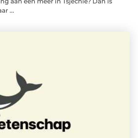
ing aan een meer in Tsjechië? Dan is
r ...