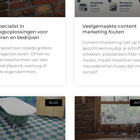
pecialist in
Veelgemaakte content
ingsoplossingen voor
marketing fouten
eren en bedrijven
Content marketing lijkt op h
 speelt een steeds grotere
gezicht eenvoudig: je schrijf
dagelijks leven. Of het nu
artikelen, plaatst berichten 
et beschermen van een
media, maakt misschien ee
drijfspand, voertuig of
nieuwsbrief en hoopt dat 
lle eigendommen,
vanzelf
BLOG
WON