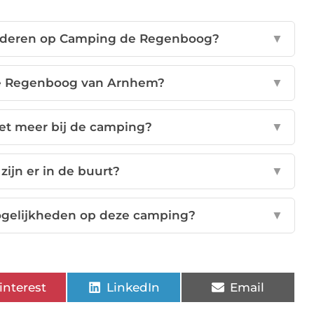
 kinderen op Camping de Regenboog?
▼
de Regenboog van Arnhem?
▼
et meer bij de camping?
▼
zijn er in de buurt?
▼
ogelijkheden op deze camping?
▼
interest
LinkedIn
Email