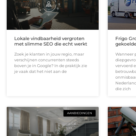
Lokale vindbaarheid vergroten
Frigo Gro
met slimme SEO die echt werkt
gekoelde 
Zoek je klanten in jouw regio, maar
Wanneer p
verschijnen concurrenten steeds
diepgevro
boven je in Google? In de praktijk zie
vervoerd e
je vaak dat het niet aan de
betrouwbar
onmisbaar.
Nederlands
die zich
AANBIEDINGEN