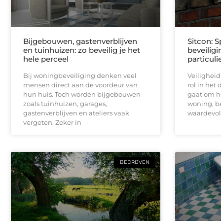
Bijgebouwen, gastenverblijven
Sitcon: S
en tuinhuizen: zo beveilig je het
beveilig
hele perceel
particuli
Bij woningbeveiliging denken veel
Veiligheid
mensen direct aan de voordeur van
rol in het 
hun huis. Toch worden bijgebouwen
gaat om h
zoals tuinhuizen, garages,
woning, be
gastenverblijven en ateliers vaak
waardevo
vergeten. Zeker in
BEDRIJVEN