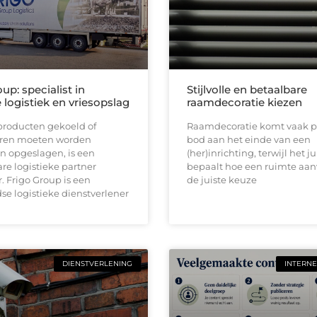
up: specialist in
Stijlvolle en betaalbare
logistiek en vriesopslag
raamdecoratie kiezen
roducten gekoeld of
Raamdecoratie komt vaak p
ren moeten worden
bod aan het einde van een
n opgeslagen, is een
(her)inrichting, terwijl het ju
e logistieke partner
bepaalt hoe een ruimte aan
 Frigo Group is een
de juiste keuze
e logistieke dienstverlener
DIENSTVERLENING
INTERNE