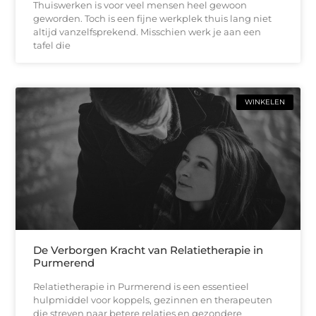
Thuiswerken is voor veel mensen heel gewoon
geworden. Toch is een fijne werkplek thuis lang niet
altijd vanzelfsprekend. Misschien werk je aan een
tafel die
WINKELEN
De Verborgen Kracht van Relatietherapie in
Purmerend
Relatietherapie in Purmerend is een essentieel
hulpmiddel voor koppels, gezinnen en therapeuten
die streven naar betere relaties en gezondere