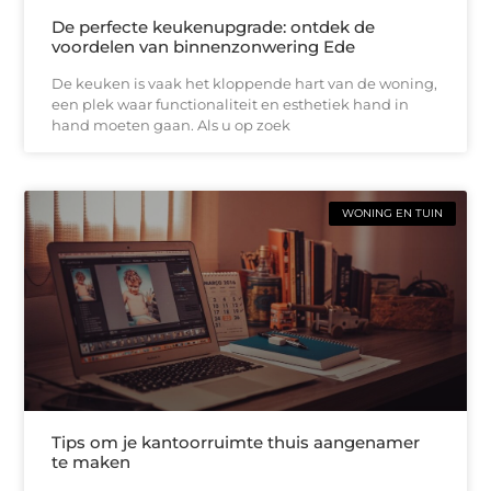
De perfecte keukenupgrade: ontdek de
voordelen van binnenzonwering Ede
De keuken is vaak het kloppende hart van de woning,
een plek waar functionaliteit en esthetiek hand in
hand moeten gaan. Als u op zoek
WONING EN TUIN
Tips om je kantoorruimte thuis aangenamer
te maken