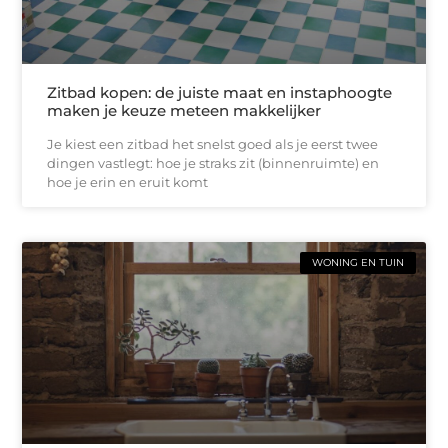
Zitbad kopen: de juiste maat en instaphoogte
maken je keuze meteen makkelijker
Je kiest een zitbad het snelst goed als je eerst twee
dingen vastlegt: hoe je straks zit (binnenruimte) en
hoe je erin en eruit komt
WONING EN TUIN