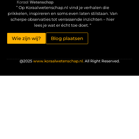
Verdien geld met je website: haal het maximale uit je online aanwezigheid
” Op Koraalwetenschap.nl vind je verhalen die
prikkelen, inspireren en soms even laten stilstaan. Van
scherpe observaties tot verrassende inzichten – hier
lees je wat er écht toe doet. “
Wie zijn wij?
Blog plaatsen
@2025
www.koraalwetenschap.nl.
All Right Reserved.