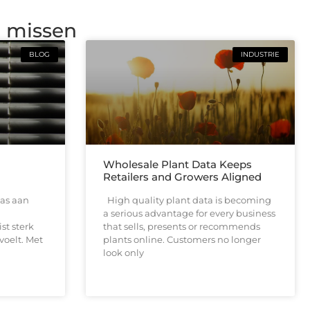
g missen
BLOG
INDUSTRIE
Wholesale Plant Data Keeps
Retailers and Growers Aligned
as aan
High quality plant data is becoming
a serious advantage for every business
ist sterk
that sells, presents or recommends
voelt. Met
plants online. Customers no longer
look only