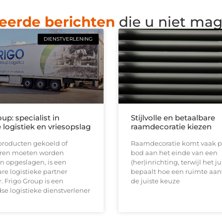
eerde berichten
die u niet ma
DIENSTVERLENING
up: specialist in
Stijlvolle en betaalbare
logistiek en vriesopslag
raamdecoratie kiezen
roducten gekoeld of
Raamdecoratie komt vaak p
ren moeten worden
bod aan het einde van een
n opgeslagen, is een
(her)inrichting, terwijl het ju
e logistieke partner
bepaalt hoe een ruimte aan
 Frigo Group is een
de juiste keuze
e logistieke dienstverlener