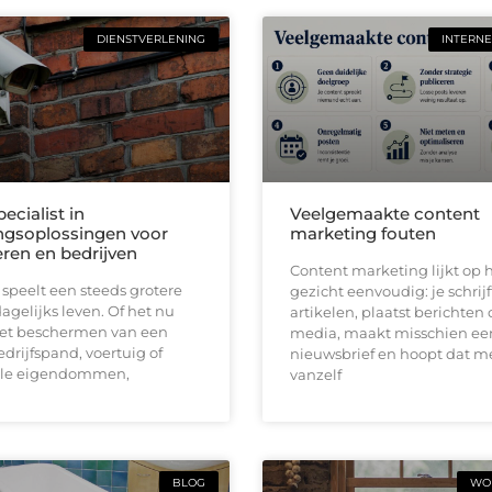
DIENSTVERLENING
INTERNE
pecialist in
Veelgemaakte content
ingsoplossingen voor
marketing fouten
eren en bedrijven
Content marketing lijkt op h
 speelt een steeds grotere
gezicht eenvoudig: je schrijf
dagelijks leven. Of het nu
artikelen, plaatst berichten 
et beschermen van een
media, maakt misschien ee
drijfspand, voertuig of
nieuwsbrief en hoopt dat 
lle eigendommen,
vanzelf
BLOG
WON