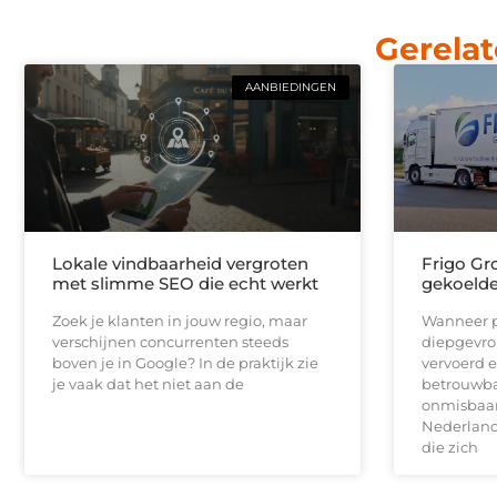
Gerelat
AANBIEDINGEN
Lokale vindbaarheid vergroten
Frigo Gro
met slimme SEO die echt werkt
gekoelde 
Zoek je klanten in jouw regio, maar
Wanneer p
verschijnen concurrenten steeds
diepgevro
boven je in Google? In de praktijk zie
vervoerd e
je vaak dat het niet aan de
betrouwbar
onmisbaar.
Nederlands
die zich