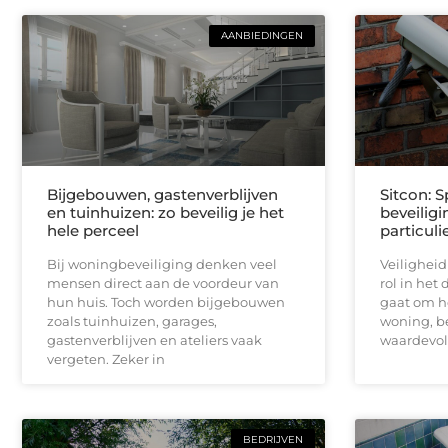
AANBIEDINGEN
Bijgebouwen, gastenverblijven
Sitcon: S
en tuinhuizen: zo beveilig je het
beveilig
hele perceel
particuli
Bij woningbeveiliging denken veel
Veiligheid
mensen direct aan de voordeur van
rol in het 
hun huis. Toch worden bijgebouwen
gaat om h
zoals tuinhuizen, garages,
woning, be
gastenverblijven en ateliers vaak
waardevo
vergeten. Zeker in
BEDRIJVEN