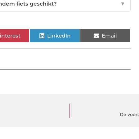
andem fiets geschikt?
▼
interest
LinkedIn
Email
De voord