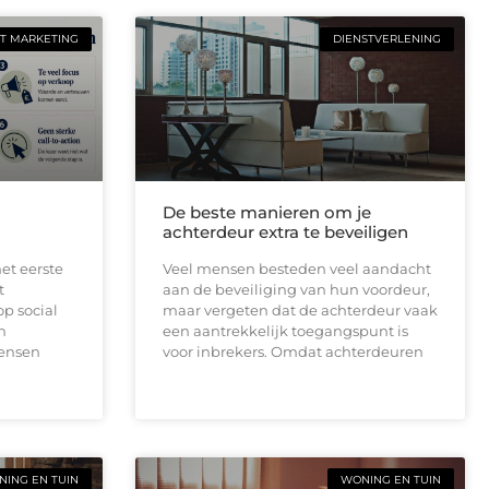
T MARKETING
DIENSTVERLENING
De beste manieren om je
achterdeur extra te beveiligen
et eerste
Veel mensen besteden veel aandacht
t
aan de beveiliging van hun voordeur,
op social
maar vergeten dat de achterdeur vaak
n
een aantrekkelijk toegangspunt is
mensen
voor inbrekers. Omdat achterdeuren
ING EN TUIN
WONING EN TUIN