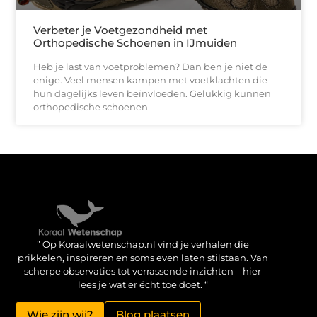
Verbeter je Voetgezondheid met
Orthopedische Schoenen in IJmuiden
Heb je last van voetproblemen? Dan ben je niet de
enige. Veel mensen kampen met voetklachten die
hun dagelijks leven beïnvloeden. Gelukkig kunnen
orthopedische schoenen
Verdien geld met je website: haal het maximale uit je online aanwezigheid
” Op Koraalwetenschap.nl vind je verhalen die
prikkelen, inspireren en soms even laten stilstaan. Van
scherpe observaties tot verrassende inzichten – hier
lees je wat er écht toe doet. “
Wie zijn wij?
Blog plaatsen