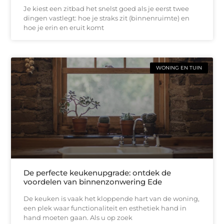
Je kiest een zitbad het snelst goed als je eerst twee
dingen vastlegt: hoe je straks zit (binnenruimte) en
hoe je erin en eruit komt
WONING EN TUIN
De perfecte keukenupgrade: ontdek de
voordelen van binnenzonwering Ede
De keuken is vaak het kloppende hart van de woning,
een plek waar functionaliteit en esthetiek hand in
hand moeten gaan. Als u op zoek