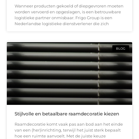
Wanneer producten gekoeld of diepgevroren moeten
worden vervoerd en opgeslagen, is een betrouwbare
logistieke partner onmisbaar. Frigo Group is een
Nederlandse logistieke dienstverlener die zich
BLOG
Stijlvolle en betaalbare raamdecoratie kiezen
Raamdecoratie komt vaak pas aan bod aan het einde
van een (her)inrichting, terwijl het juist sterk bepaalt
hoe een ruimte aanvoelt. Met de juiste keuze