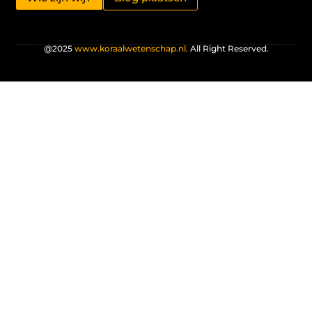
@2025
www.koraalwetenschap.nl.
All Right Reserved.