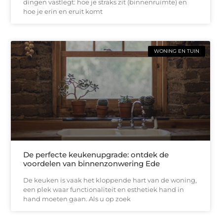
dingen vastlegt: hoe je straks zit (binnenruimte) en
hoe je erin en eruit komt
WONING EN TUIN
De perfecte keukenupgrade: ontdek de
voordelen van binnenzonwering Ede
De keuken is vaak het kloppende hart van de woning,
een plek waar functionaliteit en esthetiek hand in
hand moeten gaan. Als u op zoek