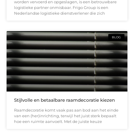
worden vervoerd en opgeslagen, is een betrouwbare
logistieke partner onmisbaar. Frigo Group is een
Nederlandse logistieke dienstverlener die zich
BLOG
Stijlvolle en betaalbare raamdecoratie kiezen
Raamdecoratie komt vaak pas aan bod aan het einde
van een (her)inrichting, terwijl het juist sterk bepaalt
hoe een ruimte aanvoelt. Met de juiste keuze