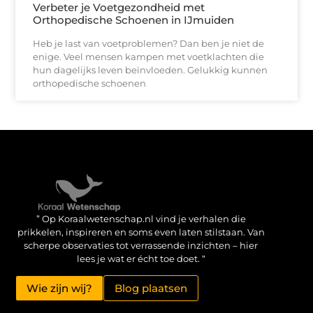
Verbeter je Voetgezondheid met
Orthopedische Schoenen in IJmuiden
Heb je last van voetproblemen? Dan ben je niet de
enige. Veel mensen kampen met voetklachten die
hun dagelijks leven beïnvloeden. Gelukkig kunnen
orthopedische schoenen
Verdien geld met je website: haal het maximale uit je online aanwezigheid
” Op Koraalwetenschap.nl vind je verhalen die
prikkelen, inspireren en soms even laten stilstaan. Van
scherpe observaties tot verrassende inzichten – hier
lees je wat er écht toe doet. “
Wie zijn wij?
Blog plaatsen