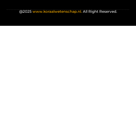
@2025
www.koraalwetenschap.nl.
All Right Reserved.