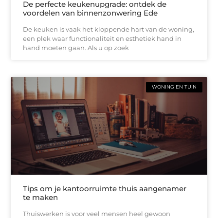
De perfecte keukenupgrade: ontdek de
voordelen van binnenzonwering Ede
De keuken is vaak het kloppende hart van de woning,
een plek waar functionaliteit en esthetiek hand in
hand moeten gaan. Als u op zoek
WONING EN TUIN
Tips om je kantoorruimte thuis aangenamer
te maken
Thuiswerken is voor veel mensen heel gewoon