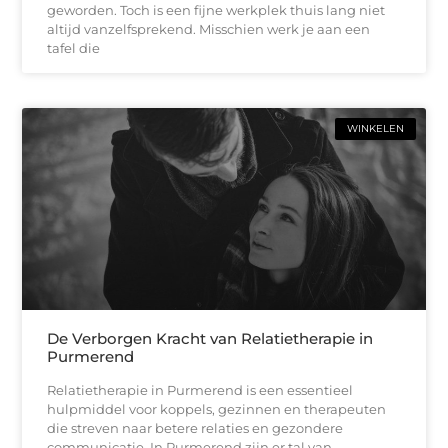
geworden. Toch is een fijne werkplek thuis lang niet
altijd vanzelfsprekend. Misschien werk je aan een
tafel die
WINKELEN
De Verborgen Kracht van Relatietherapie in
Purmerend
Relatietherapie in Purmerend is een essentieel
hulpmiddel voor koppels, gezinnen en therapeuten
die streven naar betere relaties en gezondere
communicatie. In Purmerend zijn er tal van