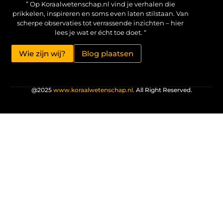
” Op Koraalwetenschap.nl vind je verhalen die
prikkelen, inspireren en soms even laten stilstaan. Van
scherpe observaties tot verrassende inzichten – hier
lees je wat er écht toe doet. “
Wie zijn wij?
Blog plaatsen
@2025
www.koraalwetenschap.nl.
All Right Reserved.