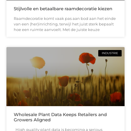
Stijlvolle en betaalbare raamdecoratie kiezen
Raamdecoratie komt vaak pas aan bod aan het einde
van een (her)inrichting, terwijl het juist sterk bepaalt
hoe een ruimte aanvoelt. Met de juiste keuze
INDUSTRIE
Wholesale Plant Data Keeps Retailers and
Growers Aligned
High quality plant data is becoming a serious