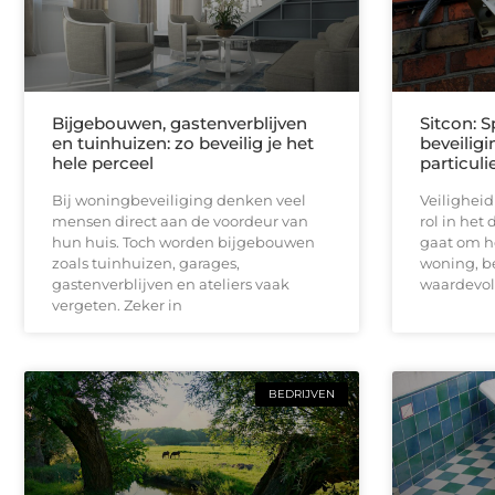
Bijgebouwen, gastenverblijven
Sitcon: S
en tuinhuizen: zo beveilig je het
beveilig
hele perceel
particuli
Bij woningbeveiliging denken veel
Veiligheid
mensen direct aan de voordeur van
rol in het 
hun huis. Toch worden bijgebouwen
gaat om h
zoals tuinhuizen, garages,
woning, be
gastenverblijven en ateliers vaak
waardevo
vergeten. Zeker in
BEDRIJVEN