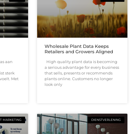
Wholesale Plant Data Keeps
Retailers and Growers Aligned
as aan
High quality plant data is becoming
a serious advantage for every business
ist sterk
that sells, presents or recommends
voelt. Met
plants online. Customers no longer
look only
T MARKETING
DIENSTVERLENING