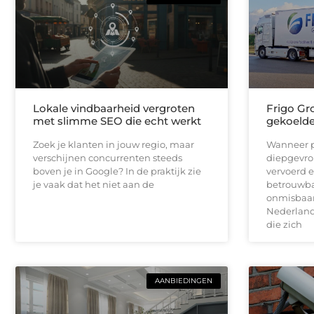
Lokale vindbaarheid vergroten
Frigo Gro
met slimme SEO die echt werkt
gekoelde 
Zoek je klanten in jouw regio, maar
Wanneer p
verschijnen concurrenten steeds
diepgevro
boven je in Google? In de praktijk zie
vervoerd e
je vaak dat het niet aan de
betrouwbar
onmisbaar.
Nederlands
die zich
AANBIEDINGEN