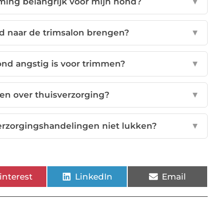
ming belangrijk voor mijn hond?
▼
d naar de trimsalon brengen?
▼
ond angstig is voor trimmen?
▼
gen over thuisverzorging?
▼
erzorgingshandelingen niet lukken?
▼
interest
LinkedIn
Email