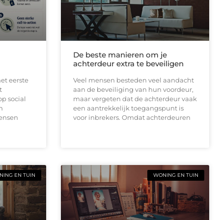
De beste manieren om je
achterdeur extra te beveiligen
et eerste
Veel mensen besteden veel aandacht
t
aan de beveiliging van hun voordeur,
op social
maar vergeten dat de achterdeur vaak
n
een aantrekkelijk toegangspunt is
mensen
voor inbrekers. Omdat achterdeuren
ING EN TUIN
WONING EN TUIN