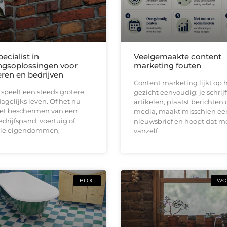
pecialist in
Veelgemaakte content
ingsoplossingen voor
marketing fouten
eren en bedrijven
Content marketing lijkt op h
 speelt een steeds grotere
gezicht eenvoudig: je schrijf
dagelijks leven. Of het nu
artikelen, plaatst berichten 
et beschermen van een
media, maakt misschien ee
drijfspand, voertuig of
nieuwsbrief en hoopt dat 
lle eigendommen,
vanzelf
BLOG
WON