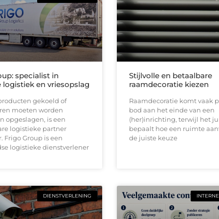
up: specialist in
Stijlvolle en betaalbare
logistiek en vriesopslag
raamdecoratie kiezen
roducten gekoeld of
Raamdecoratie komt vaak p
ren moeten worden
bod aan het einde van een
n opgeslagen, is een
(her)inrichting, terwijl het ju
e logistieke partner
bepaalt hoe een ruimte aan
 Frigo Group is een
de juiste keuze
e logistieke dienstverlener
DIENSTVERLENING
INTERNE