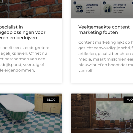
pecialist in
Veelgemaakte content
ingsoplossingen voor
marketing fouten
eren en bedrijven
Content marketing lijkt op h
 speelt een steeds grotere
gezicht eenvoudig: je schrijf
dagelijks leven. Of het nu
artikelen, plaatst berichten 
et beschermen van een
media, maakt misschien ee
drijfspand, voertuig of
nieuwsbrief en hoopt dat 
lle eigendommen,
vanzelf
BLOG
WON