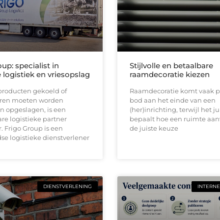
up: specialist in
Stijlvolle en betaalbare
logistiek en vriesopslag
raamdecoratie kiezen
roducten gekoeld of
Raamdecoratie komt vaak p
ren moeten worden
bod aan het einde van een
n opgeslagen, is een
(her)inrichting, terwijl het ju
e logistieke partner
bepaalt hoe een ruimte aan
 Frigo Group is een
de juiste keuze
e logistieke dienstverlener
DIENSTVERLENING
INTERNE