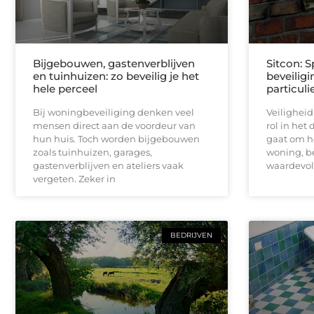
Bijgebouwen, gastenverblijven
Sitcon: S
en tuinhuizen: zo beveilig je het
beveilig
hele perceel
particuli
Bij woningbeveiliging denken veel
Veiligheid
mensen direct aan de voordeur van
rol in het 
hun huis. Toch worden bijgebouwen
gaat om h
zoals tuinhuizen, garages,
woning, be
gastenverblijven en ateliers vaak
waardevo
vergeten. Zeker in
BEDRIJVEN