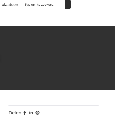
 plaatsen
k
Delen: