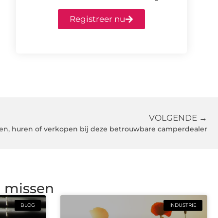
Registreer nu
VOLGENDE →
n, huren of verkopen bij deze betrouwbare camperdealer
g missen
BLOG
INDUSTRIE