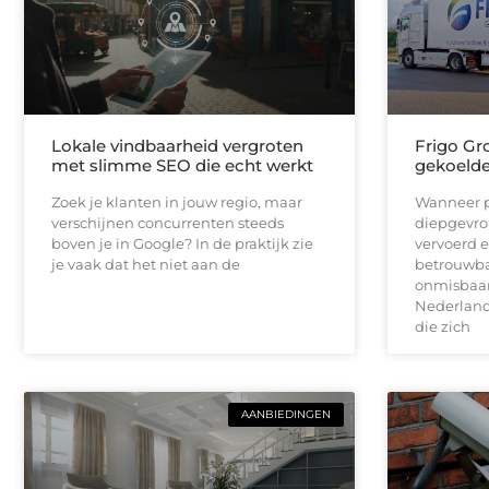
Lokale vindbaarheid vergroten
Frigo Gro
met slimme SEO die echt werkt
gekoelde 
Zoek je klanten in jouw regio, maar
Wanneer p
verschijnen concurrenten steeds
diepgevro
boven je in Google? In de praktijk zie
vervoerd e
je vaak dat het niet aan de
betrouwbar
onmisbaar.
Nederlands
die zich
AANBIEDINGEN