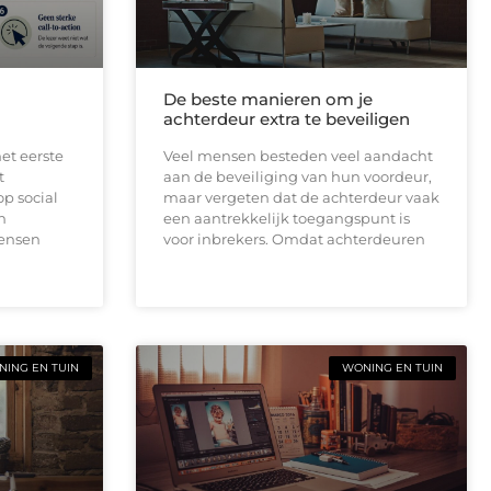
De beste manieren om je
achterdeur extra te beveiligen
et eerste
Veel mensen besteden veel aandacht
t
aan de beveiliging van hun voordeur,
op social
maar vergeten dat de achterdeur vaak
n
een aantrekkelijk toegangspunt is
mensen
voor inbrekers. Omdat achterdeuren
ING EN TUIN
WONING EN TUIN