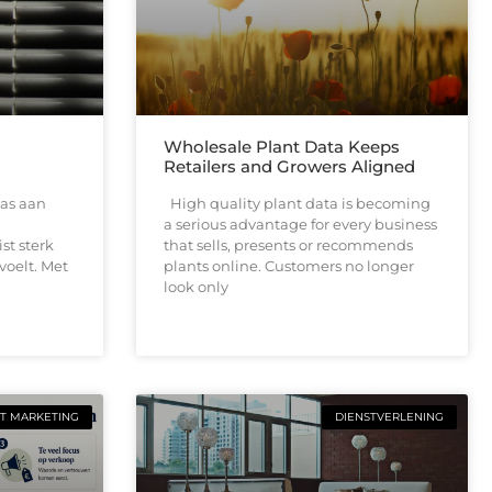
Wholesale Plant Data Keeps
Retailers and Growers Aligned
as aan
High quality plant data is becoming
a serious advantage for every business
ist sterk
that sells, presents or recommends
voelt. Met
plants online. Customers no longer
look only
T MARKETING
DIENSTVERLENING