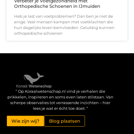
Verbeter je Voetgezondheid met
Orthopedische Schoenen in IJmuiden
Heb je last van voetproblemen? Dan ben je niet de
enige. Veel mensen kampen met voetklachten die
hun dagelijks leven beïnvloeden. Gelukkig kunnen
orthopedische schoenen
Verdien geld met je website: haal het maximale uit je online aanwezigheid
” Op Koraalwetenschap.nl vind je verhalen die
prikkelen, inspireren en soms even laten stilstaan. Van
scherpe observaties tot verrassende inzichten – hier
lees je wat er écht toe doet. “
Wie zijn wij?
Blog plaatsen