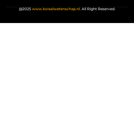
@2025
www.koraalwetenschap.nl.
All Right Reserved.