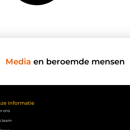
Media
en beroemde mensen
ze informatie
r ons
s team