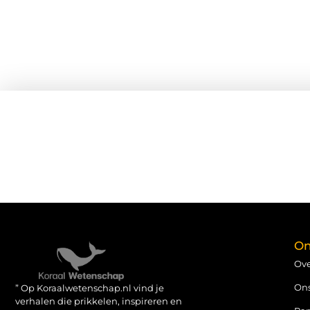
On
Ove
On
” Op Koraalwetenschap.nl vind je
verhalen die prikkelen, inspireren en