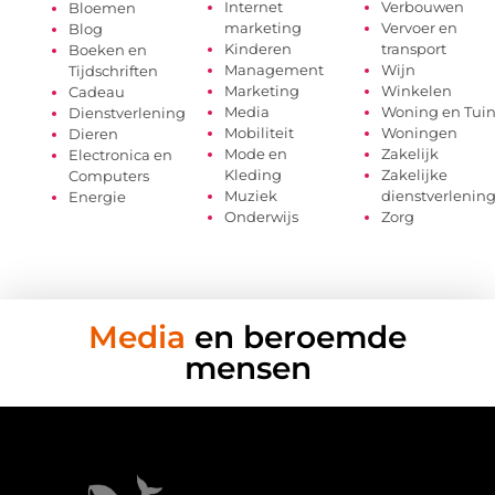
Internet
Verbouwen
Bloemen
marketing
Vervoer en
Blog
Kinderen
transport
Boeken en
Management
Wijn
Tijdschriften
Marketing
Winkelen
Cadeau
Media
Woning en Tui
Dienstverlening
Mobiliteit
Woningen
Dieren
Mode en
Zakelijk
Electronica en
Kleding
Zakelijke
Computers
Muziek
dienstverlenin
Energie
Onderwijs
Zorg
Media
en beroemde
mensen