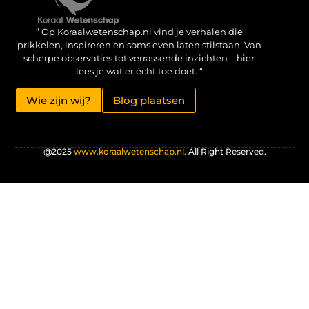
Verdien geld met je website: haal het maximale uit je online aanwezigheid
” Op Koraalwetenschap.nl vind je verhalen die
prikkelen, inspireren en soms even laten stilstaan. Van
scherpe observaties tot verrassende inzichten – hier
lees je wat er écht toe doet. “
Wie zijn wij?
Blog plaatsen
@2025
www.koraalwetenschap.nl.
All Right Reserved.