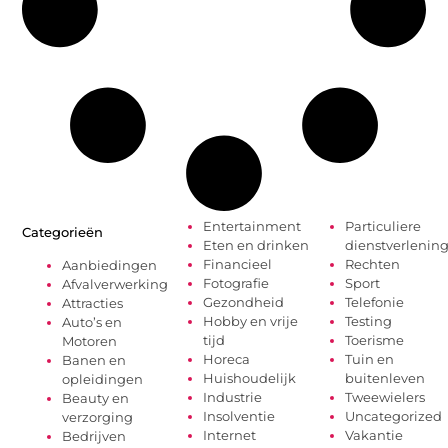
Entertainment
Particuliere
Categorieën
Eten en drinken
dienstverlenin
Financieel
Rechten
Aanbiedingen
Fotografie
Sport
Afvalverwerking
Gezondheid
Telefonie
Attracties
Hobby en vrije
Testing
Auto’s en
tijd
Toerisme
Motoren
Horeca
Tuin en
Banen en
Huishoudelijk
buitenleven
opleidingen
Industrie
Tweewielers
Beauty en
Insolventie
Uncategorized
verzorging
Internet
Vakantie
Bedrijven